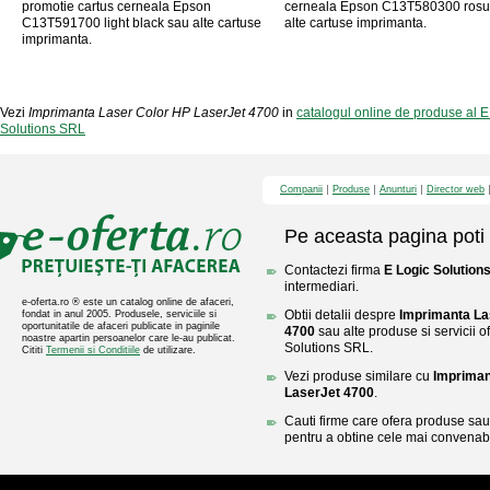
promotie cartus cerneala Epson
cerneala Epson C13T580300 rosu
C13T591700 light black sau alte cartuse
alte cartuse imprimanta.
imprimanta.
Vezi
Imprimanta Laser Color HP LaserJet 4700
in
catalogul online de produse al 
Solutions SRL
Companii
Produse
Anunturi
Director web
Pe aceasta pagina poti 
Contactezi firma
E Logic Solution
intermediari.
e-oferta.ro ® este un catalog online de afaceri,
Obtii detalii despre
Imprimanta La
fondat in anul 2005. Produsele, serviciile si
oportunitatile de afaceri publicate in paginile
4700
sau alte produse si servicii o
noastre apartin persoanelor care le-au publicat.
Solutions SRL.
Cititi
Termenii si Conditiile
de utilizare.
Vezi produse similare cu
Impriman
LaserJet 4700
.
Cauti firme care ofera produse sau 
pentru a obtine cele mai convenabi