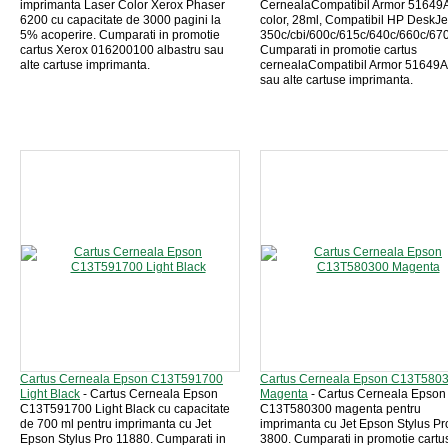
imprimanta Laser Color Xerox Phaser
CernealaCompatibil Armor 51649
6200 cu capacitate de 3000 pagini la
color, 28ml, Compatibil HP DeskJe
5% acoperire. Cumparati in promotie
350c/cbi/600c/615c/640c/660c/67
cartus Xerox 016200100 albastru sau
Cumparati in promotie cartus
alte cartuse imprimanta.
cernealaCompatibil Armor 51649A 
sau alte cartuse imprimanta.
Cartus Cerneala Epson C13T591700
Cartus Cerneala Epson C13T580
Light Black
- Cartus Cerneala Epson
Magenta
- Cartus Cerneala Epson
C13T591700 Light Black cu capacitate
C13T580300 magenta pentru
de 700 ml pentru imprimanta cu Jet
imprimanta cu Jet Epson Stylus Pr
Epson Stylus Pro 11880. Cumparati in
3800. Cumparati in promotie cartu