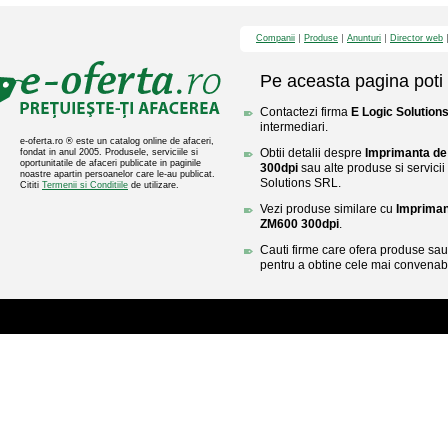
Companii
Produse
Anunturi
Director web
Pe aceasta pagina poti 
Contactezi firma
E Logic Solution
intermediari.
e-oferta.ro ® este un catalog online de afaceri,
Obtii detalii despre
Imprimanta de
fondat in anul 2005. Produsele, serviciile si
oportunitatile de afaceri publicate in paginile
300dpi
sau alte produse si servicii
noastre apartin persoanelor care le-au publicat.
Solutions SRL.
Cititi
Termenii si Conditiile
de utilizare.
Vezi produse similare cu
Impriman
ZM600 300dpi
.
Cauti firme care ofera produse sau 
pentru a obtine cele mai convenabi