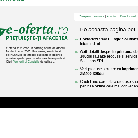
Companii
Produse
Anunturi
Director web
Pe aceasta pagina poti 
Contactezi firma
E Logic Solution
intermediari.
e-oferta.ro ® este un catalog online de afaceri,
Obtii detalii despre
Imprimanta de
fondat in anul 2005. Produsele, serviciile si
oportunitatile de afaceri publicate in paginile
300dpi
sau alte produse si servicii
noastre apartin persoanelor care le-au publicat.
Solutions SRL.
Cititi
Termenii si Conditiile
de utilizare.
Vezi produse similare cu
Impriman
ZM400 300dpi
.
Cauti firme care ofera produse sau 
pentru a obtine cele mai convenabi