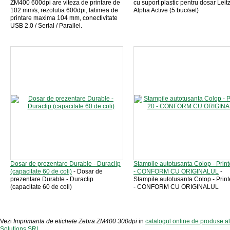
ZM400 600dpi are viteza de printare de
cu suport plastic pentru dosar Leitz
102 mm/s, rezolutia 600dpi, latimea de
Alpha Active (5 buc/set)
printare maxima 104 mm, conectivitate
USB 2.0 / Serial / Parallel.
Dosar de prezentare Durable - Duraclip
Stampile autotusanta Colop - Print
(capacitate 60 de coli)
- Dosar de
- CONFORM CU ORIGINALUL
-
prezentare Durable - Duraclip
Stampile autotusanta Colop - Print
(capacitate 60 de coli)
- CONFORM CU ORIGINALUL
Vezi
Imprimanta de etichete Zebra ZM400 300dpi
in
catalogul online de produse a
Solutions SRL