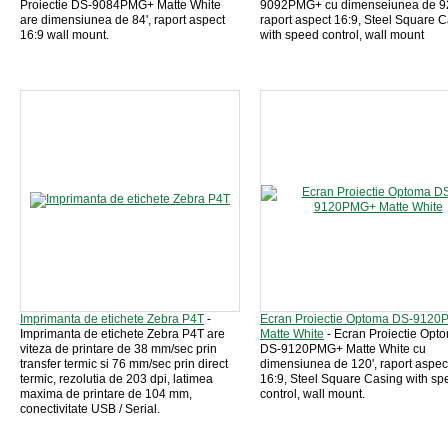
Proiectie DS-9084PMG+ Matte White
9092PMG+ cu dimenseiunea de 92
are dimensiunea de 84', raport aspect
raport aspect 16:9, Steel Square 
16:9 wall mount.
with speed control, wall mount
Imprimanta de etichete Zebra P4T
-
Ecran Proiectie Optoma DS-912
Imprimanta de etichete Zebra P4T are
Matte White
- Ecran Proiectie Opt
viteza de printare de 38 mm/sec prin
DS-9120PMG+ Matte White cu
transfer termic si 76 mm/sec prin direct
dimensiunea de 120', raport aspec
termic, rezolutia de 203 dpi, latimea
16:9, Steel Square Casing with sp
maxima de printare de 104 mm,
control, wall mount.
conectivitate USB / Serial.