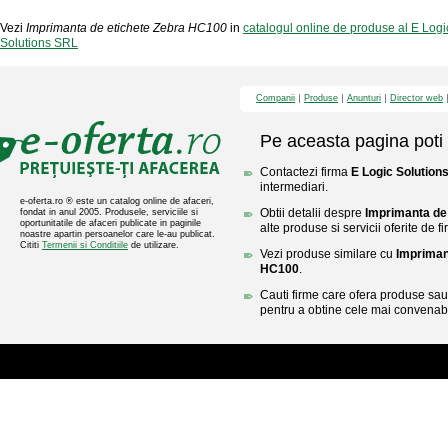
Vezi
Imprimanta de etichete Zebra HC100
in
catalogul online de produse al E Log
Solutions SRL
Companii
Produse
Anunturi
Director web
Pe aceasta pagina poti 
Contactezi firma
E Logic Solution
intermediari.
e-oferta.ro ® este un catalog online de afaceri,
Obtii detalii despre
Imprimanta de
fondat in anul 2005. Produsele, serviciile si
oportunitatile de afaceri publicate in paginile
alte produse si servicii oferite de 
noastre apartin persoanelor care le-au publicat.
Cititi
Termenii si Conditiile
de utilizare.
Vezi produse similare cu
Impriman
HC100
.
Cauti firme care ofera produse sau 
pentru a obtine cele mai convenabi