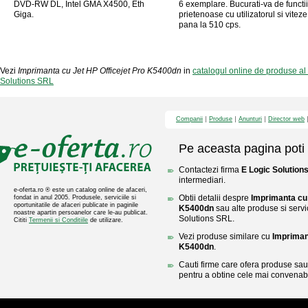
DVD-RW DL, Intel GMA X4500, Eth
6 exemplare. Bucurati-va de functii
Giga.
prietenoase cu utilizatorul si vitez
pana la 510 cps.
Vezi
Imprimanta cu Jet HP Officejet Pro K5400dn
in
catalogul online de produse al
Solutions SRL
Companii
Produse
Anunturi
Director web
Pe aceasta pagina poti 
Contactezi firma
E Logic Solution
intermediari.
e-oferta.ro ® este un catalog online de afaceri,
Obtii detalii despre
Imprimanta cu 
fondat in anul 2005. Produsele, serviciile si
oportunitatile de afaceri publicate in paginile
K5400dn
sau alte produse si servic
noastre apartin persoanelor care le-au publicat.
Solutions SRL.
Cititi
Termenii si Conditiile
de utilizare.
Vezi produse similare cu
Impriman
K5400dn
.
Cauti firme care ofera produse sau 
pentru a obtine cele mai convenabi