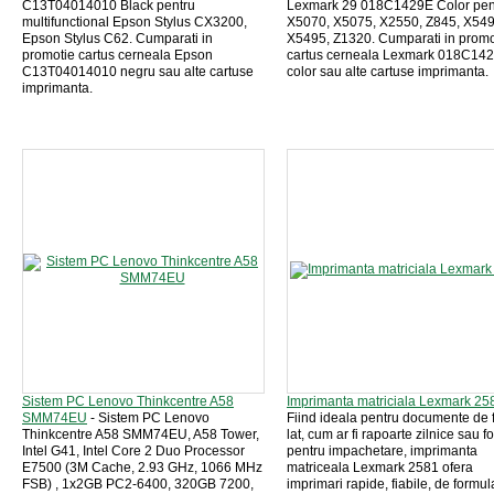
C13T04014010 Black pentru
Lexmark 29 018C1429E Color pen
multifunctional Epson Stylus CX3200,
X5070, X5075, X2550, Z845, X549
Epson Stylus C62. Cumparati in
X5495, Z1320. Cumparati in promo
promotie cartus cerneala Epson
cartus cerneala Lexmark 018C14
C13T04014010 negru sau alte cartuse
color sau alte cartuse imprimanta.
imprimanta.
Sistem PC Lenovo Thinkcentre A58
Imprimanta matriciala Lexmark 25
SMM74EU
- Sistem PC Lenovo
Fiind ideala pentru documente de 
Thinkcentre A58 SMM74EU, A58 Tower,
lat, cum ar fi rapoarte zilnice sau fo
Intel G41, Intel Core 2 Duo Processor
pentru impachetare, imprimanta
E7500 (3M Cache, 2.93 GHz, 1066 MHz
matriceala Lexmark 2581 ofera
FSB) , 1x2GB PC2-6400, 320GB 7200,
imprimari rapide, fiabile, de formul