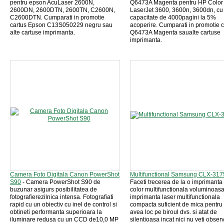
pentru epson AcuLaser 2600N,
Q6473A Magenta pentru HP Color
2600DN, 2600DTN, 2600TN, C2600N,
LaserJet 3600, 3600n, 3600dn, cu
C2600DTN. Cumparati in promotie
capacitate de 4000pagini la 5%
cartus Epson C13S050229 negru sau
acoperire. Cumparati in promotie c
alte cartuse imprimanta.
Q6473A Magenta saualte cartuse
imprimanta.
Camera Foto Digitala Canon PowerShot
Multifunctional Samsung CLX-31
S90
- Camera PowerShot S90 de
Faceti trecerea de la o imprimanta
buzunar asigurs posibilitatea de
color multifunctionala voluminoasa
fotografierezilnica intensa. Fotografiati
imprimanta laser multifunctionala
rapid cu un obiectiv cu inel de control si
compacta suficient de mica pentru
obtineti performanta superioara la
avea loc pe biroul dvs. si atat de
iluminare redusa cu un CCD de10,0 MP
silentioasa incat nici nu veti obser