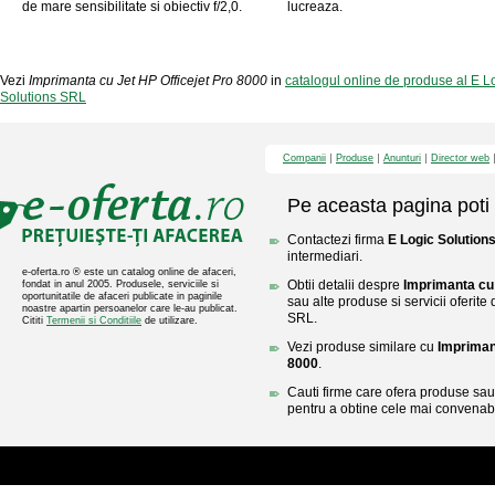
de mare sensibilitate si obiectiv f/2,0.
lucreaza.
Vezi
Imprimanta cu Jet HP Officejet Pro 8000
in
catalogul online de produse al E L
Solutions SRL
Companii
Produse
Anunturi
Director web
Pe aceasta pagina poti 
Contactezi firma
E Logic Solution
intermediari.
e-oferta.ro ® este un catalog online de afaceri,
Obtii detalii despre
Imprimanta cu 
fondat in anul 2005. Produsele, serviciile si
oportunitatile de afaceri publicate in paginile
sau alte produse si servicii oferite
noastre apartin persoanelor care le-au publicat.
SRL.
Cititi
Termenii si Conditiile
de utilizare.
Vezi produse similare cu
Impriman
8000
.
Cauti firme care ofera produse sau 
pentru a obtine cele mai convenabi