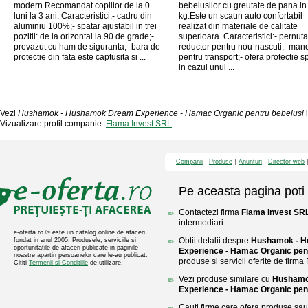
modern.Recomandat copiilor de la 0
bebelusilor cu greutate de pana in
luni la 3 ani. Caracteristici:- cadru din
kg.Este un scaun auto confortabil
aluminiu 100%;- spatar ajustabil in trei
realizat din materiale de calitate
pozitii: de la orizontal la 90 de grade;-
superioara. Caracteristici:- pernuta
prevazut cu ham de siguranta;- bara de
reductor pentru nou-nascuti;- man
protectie din fata este captusita si ...
pentru transport;- ofera protectie s
in cazul unui ...
Vezi
Hushamok - Hushamok Dream Experience - Hamac Organic pentru bebelusi
Vizualizare profil companie:
Flama Invest SRL
Companii
Produse
Anunturi
Director web
Pe aceasta pagina poti 
Contactezi firma
Flama Invest SR
intermediari.
e-oferta.ro ® este un catalog online de afaceri,
Obtii detalii despre
Hushamok - 
fondat in anul 2005. Produsele, serviciile si
oportunitatile de afaceri publicate in paginile
Experience - Hamac Organic pen
noastre apartin persoanelor care le-au publicat.
produse si servicii oferite de firm
Cititi
Termenii si Conditiile
de utilizare.
Vezi produse similare cu
Hushamo
Experience - Hamac Organic pen
Cauti firme care ofera produse sau 