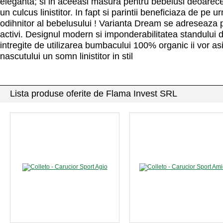
eleganta; si in aceeasi masura pentru bebelusi deoarece
un culcus linistitor. In fapt si parintii beneficiaza de pe
odihnitor al bebelusului ! Varianta Dream se adreseaza pa
activi. Designul modern si imponderabilitatea standului 
intregite de utilizarea bumbacului 100% organic ii vor a
nascutului un somn linistitor in stil
Lista produse oferite de Flama Invest SRL