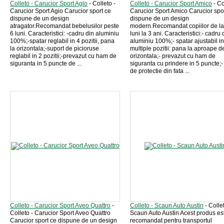
Colleto - Carucior Sport Agio
- Colleto -
Colleto - Carucior Sport Amico
- Co
Carucior Sport Agio Carucior sport ce
Carucior Sport Amico Carucior spo
dispune de un design
dispune de un design
atragator.Recomandat bebelusilor peste
modern.Recomandat copiilor de la
6 luni. Caracteristici: -cadru din aluminiu
luni la 3 ani. Caracteristici:- cadru 
100%;-spatar reglabil in 4 pozitii, pana
aluminiu 100%;- spatar ajustabil in
la orizontala;-suport de picioruse
multiple pozitii: pana la aproape d
reglabil in 2 pozitii;-prevazut cu ham de
orizontala;- prevazut cu ham de
siguranta in 5 puncte de ...
siguranta cu prindere in 5 puncte;-
de protectie din fata ...
Colleto - Carucior Sport Aveo Quattro
-
Colleto - Scaun Auto Austin
- Collet
Colleto - Carucior Sport Aveo Quattro
Scaun Auto Austin Acest produs es
Carucior sport ce dispune de un design
recomandat pentru transportul