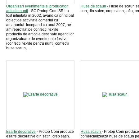
Organizari evenimente si producator
Huse de scaun
- Huse de scaun sa
articole nunti
- SC Protop Com SRL a
con, din saten, crep saten, tafta, b
fost infiintata in 2002, avand ca principal
obiect de activitate comertul cu
amanuntul. Incepand cu anul 2007, ne-
am reprofilat pe confectii textile,
productia de articole destinate agentiilor
organizatoare de evenimente festive
(confectii textile pentru nunti, confectii
huse scaun, ...
Esarfe decorative
- Protop Com produce
Husa scaun
- Protop Com produce
esarfe decorative din satin. crep satin.
comercializeaza huse de scaun pe