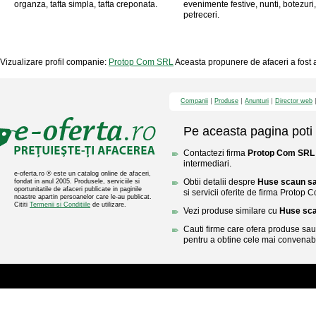
organza, tafta simpla, tafta creponata.
evenimente festive, nunti, botezuri,
petreceri.
Vizualizare profil companie:
Protop Com SRL
Aceasta propunere de afaceri a fost a
Companii
Produse
Anunturi
Director web
Pe aceasta pagina poti 
Contactezi firma
Protop Com SRL
intermediari.
e-oferta.ro ® este un catalog online de afaceri,
Obtii detalii despre
Huse scaun sa
fondat in anul 2005. Produsele, serviciile si
oportunitatile de afaceri publicate in paginile
si servicii oferite de firma Protop
noastre apartin persoanelor care le-au publicat.
Cititi
Termenii si Conditiile
de utilizare.
Vezi produse similare cu
Huse sca
Cauti firme care ofera produse sau 
pentru a obtine cele mai convenabi