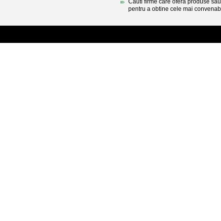
Cauti firme care ofera produse sau 
pentru a obtine cele mai convenabi