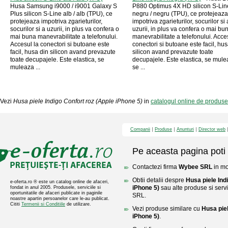
Husa Samsung i9000 / i9001 Galaxy S
P880 Optimus 4X HD silicon S-Lin
Plus silicon S-Line alb / alb (TPU), ce
negru / negru (TPU), ce protejeaza
protejeaza impotriva zgarieturilor,
impotriva zgarieturilor, socurilor si 
socurilor si a uzurii, in plus va confera o
uzurii, in plus va confera o mai bu
mai buna manevrabilitate a telefonului.
manevrabilitate a telefonului. Acce
Accesul la conectori si butoane este
conectori si butoane este facil, hus
facil, husa din silicon avand prevazute
silicon avand prevazute toate
toate decupajele. Este elastica, se
decupajele. Este elastica, se mule
muleaza ...
se ...
Vezi
Husa piele Indigo Confort roz (Apple iPhone 5)
in
catalogul online de produs
Companii
Produse
Anunturi
Director web
Pe aceasta pagina poti 
Contactezi firma
Wybee SRL
in mo
Obtii detalii despre
Husa piele Ind
e-oferta.ro ® este un catalog online de afaceri,
iPhone 5)
sau alte produse si servi
fondat in anul 2005. Produsele, serviciile si
oportunitatile de afaceri publicate in paginile
SRL.
noastre apartin persoanelor care le-au publicat.
Cititi
Termenii si Conditiile
de utilizare.
Vezi produse similare cu
Husa piel
iPhone 5)
.