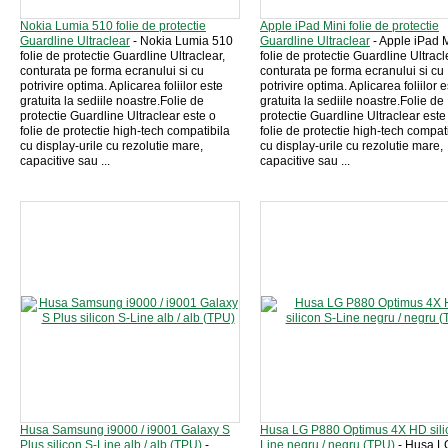
Nokia Lumia 510 folie de protectie
Apple iPad Mini folie de protectie
Guardline Ultraclear
- Nokia Lumia 510
Guardline Ultraclear
- Apple iPad 
folie de protectie Guardline Ultraclear,
folie de protectie Guardline Ultracl
conturata pe forma ecranului si cu
conturata pe forma ecranului si cu
potrivire optima. Aplicarea foliilor este
potrivire optima. Aplicarea foliilor 
gratuita la sediile noastre.Folie de
gratuita la sediile noastre.Folie de
protectie Guardline Ultraclear este o
protectie Guardline Ultraclear este
folie de protectie high-tech compatibila
folie de protectie high-tech compat
cu display-urile cu rezolutie mare,
cu display-urile cu rezolutie mare,
capacitive sau ...
capacitive sau ...
Husa Samsung i9000 / i9001 Galaxy S
Husa LG P880 Optimus 4X HD sili
Plus silicon S-Line alb / alb (TPU)
-
Line negru / negru (TPU)
- Husa L