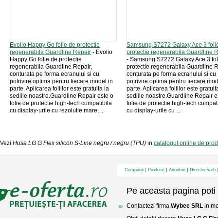
Evolio Happy Go folie de protectie
Samsung S7272 Galaxy Ace 3 foli
regenerabila Guardline Repair
- Evolio
protectie regenerabila Guardline 
Happy Go folie de protectie
- Samsung S7272 Galaxy Ace 3 fol
regenerabila Guardline Repair,
protectie regenerabila Guardline R
conturata pe forma ecranului si cu
conturata pe forma ecranului si cu
potrivire optima pentru fiecare model in
potrivire optima pentru fiecare mod
parte. Aplicarea foliilor este gratuita la
parte. Aplicarea foliilor este gratuit
sediile noastre.Guardline Repair este o
sediile noastre.Guardline Repair e
folie de protectie high-tech compatibila
folie de protectie high-tech compat
cu display-urile cu rezolutie mare, ...
cu display-urile cu ...
Vezi
Husa LG G Flex silicon S-Line negru / negru (TPU)
in
catalogul online de pr
Companii
Produse
Anunturi
Director web
Pe aceasta pagina poti 
Contactezi firma
Wybee SRL
in mo