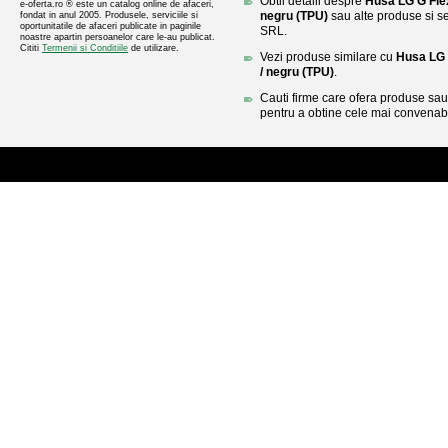
Obtii detalii despre
Husa LG G Flex
e-oferta.ro ® este un catalog online de afaceri,
negru (TPU)
sau alte produse si se
fondat in anul 2005. Produsele, serviciile si
oportunitatile de afaceri publicate in paginile
SRL.
noastre apartin persoanelor care le-au publicat.
Cititi
Termenii si Conditiile
de utilizare.
Vezi produse similare cu
Husa LG 
/ negru (TPU)
.
Cauti firme care ofera produse sau 
pentru a obtine cele mai convenabi