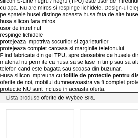
silicon S-Line negru / negru (TPU) este usor de intretinut
cu apa. Nu are miros si respinge lichidele. Design-ul el
pe spatele husei distinge aceasta husa fata de alte huse 
husa silicon fara miros
usor de intretinut
respinge lichidele
protejeaza impotriva socurilor si zgarieturilor
protejeaza complet carcasa si marginile telefonului
Fiind fabricate din gel TPU, spre deosebire de husele din
material nu permite ca husa sa se lase in timp sau sa a
telefon cand este bagata sau scoasa din buzunar.
Husa silicon impreuna cu
foliile de protectie pentru di
oferite de noi, mobilul dumneavoastra va fi complet protej
protectie NU sunt incluse in aceasta oferta.
Lista produse oferite de Wybee SRL