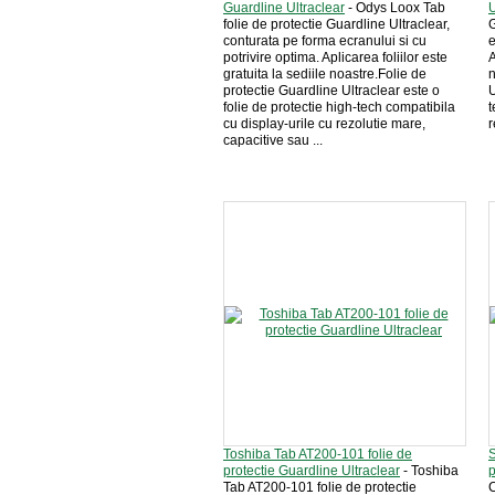
Guardline Ultraclear
- Odys Loox Tab
U
folie de protectie Guardline Ultraclear,
G
conturata pe forma ecranului si cu
e
potrivire optima. Aplicarea foliilor este
A
gratuita la sediile noastre.Folie de
n
protectie Guardline Ultraclear este o
U
folie de protectie high-tech compatibila
t
cu display-urile cu rezolutie mare,
r
capacitive sau ...
Toshiba Tab AT200-101 folie de
protectie Guardline Ultraclear
- Toshiba
p
Tab AT200-101 folie de protectie