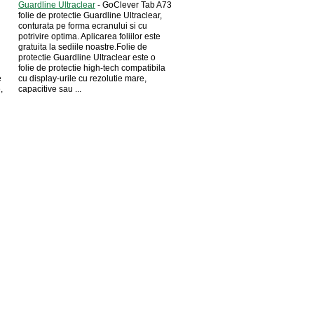
Guardline Ultraclear
- GoClever Tab A73
folie de protectie Guardline Ultraclear,
conturata pe forma ecranului si cu
potrivire optima. Aplicarea foliilor este
gratuita la sediile noastre.Folie de
protectie Guardline Ultraclear este o
folie de protectie high-tech compatibila
e
cu display-urile cu rezolutie mare,
,
capacitive sau ...