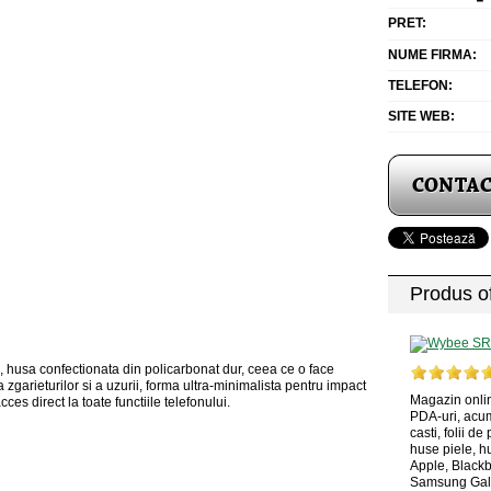
PRET:
NUME FIRMA:
TELEFON:
SITE WEB:
Produs of
 husa confectionata din policarbonat dur, ceea ce o face
a zgarieturilor si a uzurii, forma ultra-minimalista pentru impact
Magazin onlin
ces direct la toate functiile telefonului.
PDA-uri, acumu
casti, folii de
huse piele, hu
Apple, Blackb
Samsung Gala