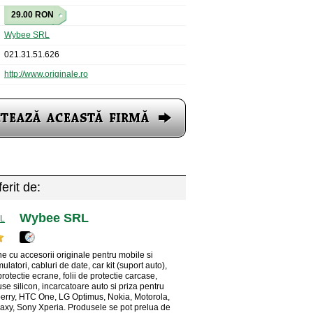
29.00 RON
Wybee SRL
021.31.51.626
http://www.originale.ro
erit de:
Wybee SRL
e cu accesorii originale pentru mobile si
latori, cabluri de date, car kit (suport auto),
 protectie ecrane, folii de protectie carcase,
se silicon, incarcatoare auto si priza pentru
erry, HTC One, LG Optimus, Nokia, Motorola,
xy, Sony Xperia. Produsele se pot prelua de