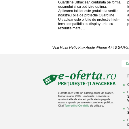
Guardline Ultraclear, conturata pe forma
p
ecranului si cu potrivire optima.
f
Aplicarea foliilor este gratuita la sediile
c
noastre.Folie de protectie Guardline
a
Ultraclear este o folie de protectie high-
g
tech compatibila cu display-urile cu
p
rezolutie mare, ...
Vezi
Husa Hello Kitty Apple iPhone 4 / 4S SAN-
Co
C
O
e-oferta.ro ® este un catalog online de afaceri,
fondat in anul 2005. Produsele, serviciile si
oportunitatile de afaceri publicate in paginile
noastre apartin persoanelor care le-au publicat.
Cititi
Termenii si Conditiile
de utilizare.
V
C
p