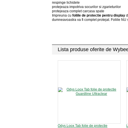
respinge lichidele
protejeaza impotriva socurilor si zgarieturilor
protejeaza complet carcasa spate
Impreuna cu
foliile de protectie pentru display
d
dumneavoastra va fi complet protejat. Foliile NU s
Lista produse oferite de Wyb
Odys Loox Tab folie de protectie
L