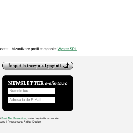
nscris: . Vizualizare profil companie:
Wybee SRL
26
Fast Net Promotion
, toate drepturile rezervate.
ocanu | Programare: Fabby Design