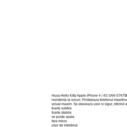
Husa Hello Kitty Apple iPhone 4 / 4S SAN-57KTB,
rezistenta la socuri. Protejeaza telefonul impotriv
vizual maxim. Se ataseaza usor si sigur, oferind ac
foarte subtire
foarte stabila
se poate spala
fara miros
usor de intretinut