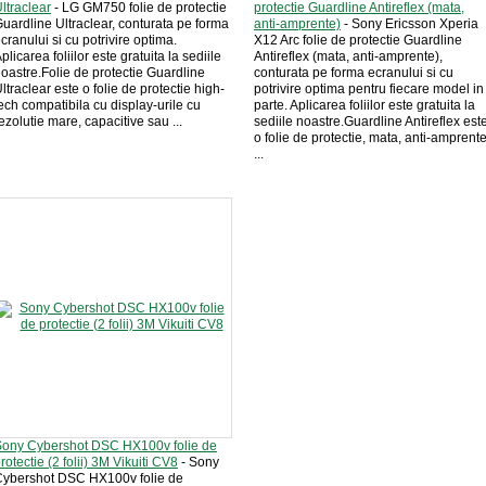
ltraclear
- LG GM750 folie de protectie
protectie Guardline Antireflex (mata,
uardline Ultraclear, conturata pe forma
anti-amprente)
- Sony Ericsson Xperia
cranului si cu potrivire optima.
X12 Arc folie de protectie Guardline
plicarea foliilor este gratuita la sediile
Antireflex (mata, anti-amprente),
oastre.Folie de protectie Guardline
conturata pe forma ecranului si cu
ltraclear este o folie de protectie high-
potrivire optima pentru fiecare model in
ech compatibila cu display-urile cu
parte. Aplicarea foliilor este gratuita la
ezolutie mare, capacitive sau ...
sediile noastre.Guardline Antireflex est
o folie de protectie, mata, anti-amprente
...
Sony Cybershot DSC HX100v folie de
rotectie (2 folii) 3M Vikuiti CV8
- Sony
Cybershot DSC HX100v folie de