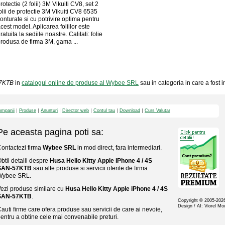
rotectie (2 folii) 3M Vikuiti CV8, set 2
olii de protectie 3M Vikuiti CV8 6535
onturate si cu potrivire optima pentru
cest model. Aplicarea foliilor este
ratuita la sediile noastre. Calitati: folie
rodusa de firma 3M, gama ...
57KTB
in
catalogul online de produse al Wybee SRL
sau in categoria in care a fost i
mpanii
Produse
Anunturi
Director web
Contul tau
Download
Curs Valutar
Pe aceasta pagina poti sa:
ontactezi firma
Wybee SRL
in mod direct, fara intermediari.
btii detalii despre
Husa Hello Kitty Apple iPhone 4 / 4S
SAN-57KTB
sau alte produse si servicii oferite de firma
Wybee SRL.
ezi produse similare cu
Husa Hello Kitty Apple iPhone 4 / 4S
SAN-57KTB
.
Copyright © 2005-20
Design / AI: Viorel M
auti firme care ofera produse sau servicii de care ai nevoie,
entru a obtine cele mai convenabile preturi.