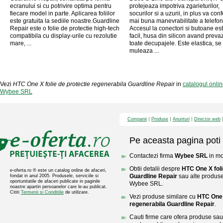
ecranului si cu potrivire optima pentru
protejeaza impotriva zgarieturilor,
fiecare model in parte. Aplicarea foliilor
socurilor si a uzurii, in plus va con
este gratuita la sediile noastre.Guardline
mai buna manevrabilitate a telefon
Repair este o folie de protectie high-tech
Accesul la conectori si butoane es
compatibila cu display-urile cu rezolutie
facil, husa din silicon avand preva
mare, ...
toate decupajele. Este elastica, se
muleaza ...
Vezi
HTC One X folie de protectie regenerabila Guardline Repair
in
catalogul onl
Wybee SRL
Companii
Produse
Anunturi
Director web
Pe aceasta pagina poti 
Contactezi firma
Wybee SRL
in mo
Obtii detalii despre
HTC One X foli
e-oferta.ro ® este un catalog online de afaceri,
Guardline Repair
sau alte produse 
fondat in anul 2005. Produsele, serviciile si
oportunitatile de afaceri publicate in paginile
Wybee SRL.
noastre apartin persoanelor care le-au publicat.
Cititi
Termenii si Conditiile
de utilizare.
Vezi produse similare cu
HTC One X
regenerabila Guardline Repair
.
Cauti firme care ofera produse sau 