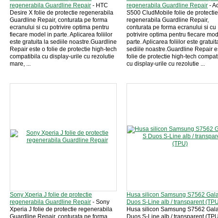
regenerabila Guardline Repair
- HTC
regenerabila Guardline Repair
- A
Desire X folie de protectie regenerabila
S500 CludMobile folie de protectie
Guardline Repair, conturata pe forma
regenerabila Guardline Repair,
ecranului si cu potrivire optima pentru
conturata pe forma ecranului si cu
fiecare model in parte. Aplicarea foliilor
potrivire optima pentru fiecare mod
este gratuita la sediile noastre.Guardline
parte. Aplicarea foliilor este gratuit
Repair este o folie de protectie high-tech
sediile noastre.Guardline Repair e
compatibila cu display-urile cu rezolutie
folie de protectie high-tech compat
mare, ...
cu display-urile cu rezolutie ...
Sony Xperia J folie de protectie
Husa silicon Samsung S7562 Gal
regenerabila Guardline Repair
- Sony
Duos S-Line alb / transparent (TP
Xperia J folie de protectie regenerabila
Husa silicon Samsung S7562 Gal
Guardline Repair, conturata pe forma
Duos S-Line alb / transparent (TPU