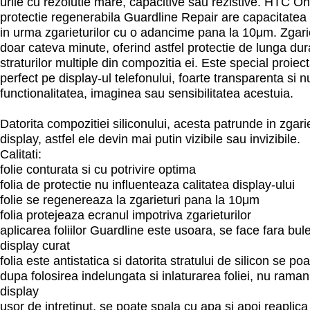
urile cu rezolutie mare, capacitive sau rezistive. HTC On
protectie regenerabila Guardline Repair are capacitatea
in urma zgarieturilor cu o adancime pana la 10μm. Zgarie
doar cateva minute, oferind astfel protectie de lunga dur
straturilor multiple din compozitia ei. Este special proie
perfect pe display-ul telefonului, foarte transparenta si 
functionalitatea, imaginea sau sensibilitatea acestuia.
Datorita compozitiei siliconului, acesta patrunde in zgarie
display, astfel ele devin mai putin vizibile sau invizibile.
Calitati:
folie conturata si cu potrivire optima
folia de protectie nu influenteaza calitatea display-ului
folie se regenereaza la zgarieturi pana la 10μm
folia protejeaza ecranul impotriva zgarieturilor
aplicarea foliilor Guardline este usoara, se face fara bul
display curat
folia este antistatica si datorita stratului de silicon se po
dupa folosirea indelungata si inlaturarea foliei, nu rama
display
usor de intretinut, se poate spala cu apa si apoi reaplica