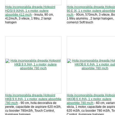
Hota incorporabila dreapta Hotpoint
Hota incorporabila dreapta Hotpoi
HDSI 9 IX/HA, 1 x motor, putere
90.E IX, 1 x motor, putere absorbti
absorbtie 412 mc/h
- Insula, 90 cm,
mc/h
- 90cm, 570mc/h, 3 viteze, Bo
412mc/h, 3 viteze, 1 filtru, 2 lampi
1 filtru aluminiu , 2 lampi halogen,
halogen
comenzi Soft touch
Hota incorporabila dreapta Hotpoint
Hota incorporabila dreapta Hotpoi
HKB 9 X /HA, 1 x motor, putere absorbtie
HKQB 6 X /HA, 1 x motor, putere
780 mc/h
- 90 cm, hota decorativa de
absorbtie 780 mc/h
- 60 cm, varian
perete, capacitate de aspirare 620 m3/h,
sticla, 1 motor, capacitate de aspir
cu booster 780m3/h, Touch Control,
620 m3/h, cu booster 780 m3/h, T
iluminare halogen
Control, iluminare halogen