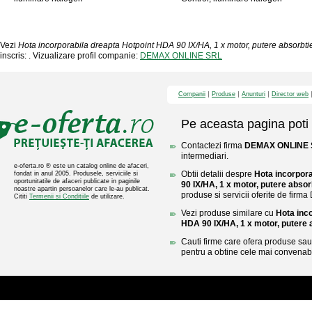
Vezi
Hota incorporabila dreapta Hotpoint HDA 90 IX/HA, 1 x motor, putere absorbt
inscris: . Vizualizare profil companie:
DEMAX ONLINE SRL
Companii
Produse
Anunturi
Director web
Pe aceasta pagina poti 
Contactezi firma
DEMAX ONLINE 
intermediari.
e-oferta.ro ® este un catalog online de afaceri,
Obtii detalii despre
Hota incorpor
fondat in anul 2005. Produsele, serviciile si
oportunitatile de afaceri publicate in paginile
90 IX/HA, 1 x motor, putere abso
noastre apartin persoanelor care le-au publicat.
produse si servicii oferite de fi
Cititi
Termenii si Conditiile
de utilizare.
Vezi produse similare cu
Hota inc
HDA 90 IX/HA, 1 x motor, putere 
Cauti firme care ofera produse sau 
pentru a obtine cele mai convenabi