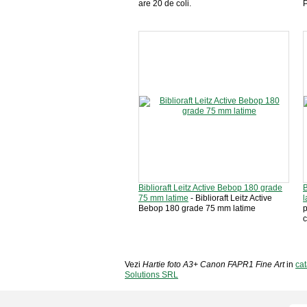
are 20 de coli.
P
Biblioraft Leitz Active Bebop 180 grade
B
75 mm latime
- Biblioraft Leitz Active
l
Bebop 180 grade 75 mm latime
p
c
Vezi
Hartie foto A3+ Canon FAPR1 Fine Art
in
cat
Solutions SRL