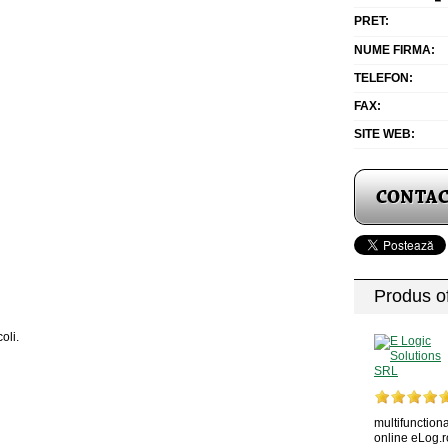
PRET:
NUME FIRMA:
TELEFON:
FAX:
SITE WEB:
Produs of
oli.
multifunctiona
online eLog.r