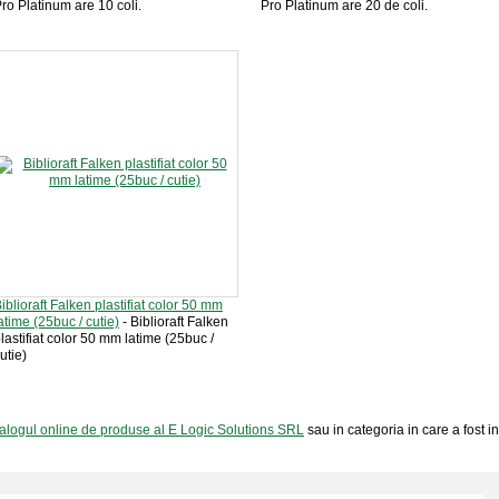
ro Platinum are 10 coli.
Pro Platinum are 20 de coli.
iblioraft Falken plastifiat color 50 mm
atime (25buc / cutie)
- Biblioraft Falken
lastifiat color 50 mm latime (25buc /
utie)
alogul online de produse al E Logic Solutions SRL
sau in categoria in care a fost i