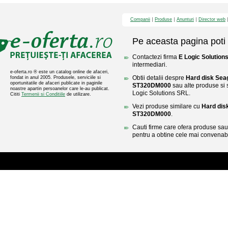
Companii
Produse
Anunturi
Director web
Pe aceasta pagina poti 
Contactezi firma
E Logic Solution
intermediari.
e-oferta.ro ® este un catalog online de afaceri,
Obtii detalii despre
Hard disk Sea
fondat in anul 2005. Produsele, serviciile si
oportunitatile de afaceri publicate in paginile
ST320DM000
sau alte produse si s
noastre apartin persoanelor care le-au publicat.
Logic Solutions SRL.
Cititi
Termenii si Conditiile
de utilizare.
Vezi produse similare cu
Hard dis
ST320DM000
.
Cauti firme care ofera produse sau 
pentru a obtine cele mai convenabi