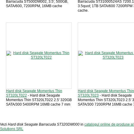
Barracuda ST500DM002, 3.5', 500GB,
Barracuda ST31000524AS 7200.
SATA/600, 7200RPM, 16MB cache
3.5quot; 1TB SATA/600 7200RPM
cache.
Hard disk Seagate Momentus Thin
Hard disk Seagate Momentus Thin
ST320LT022
- Hard disk Seagate
ST320LT023
- Hard disk Seagate
Momentus Thin ST320LT022 2.5' 320GB
Momentus Thin ST320LT023 2.5'
SATA/300 5400RPM 16MB cache 7 mm
SATA/300 7200RPM 16MB cache 
Vezi
Hard disk Seagate Barracuda ST320DM000
in
catalogul online de produse a
Solutions SRL