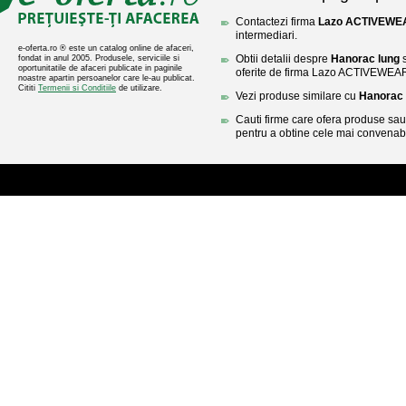
Contactezi firma
Lazo ACTIVEWE
intermediari.
e-oferta.ro ® este un catalog online de afaceri,
Obtii detalii despre
Hanorac lung
s
fondat in anul 2005. Produsele, serviciile si
oportunitatile de afaceri publicate in paginile
oferite de firma Lazo ACTIVEWEA
noastre apartin persoanelor care le-au publicat.
Cititi
Termenii si Conditiile
de utilizare.
Vezi produse similare cu
Hanorac 
Cauti firme care ofera produse sau 
pentru a obtine cele mai convenabi