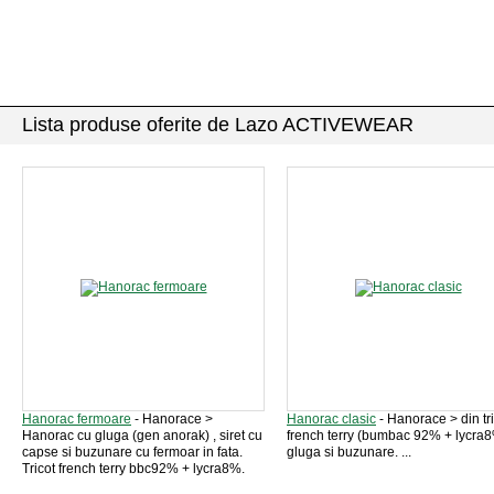
Lista produse oferite de Lazo ACTIVEWEAR
Hanorac fermoare
- Hanorace >
Hanorac clasic
- Hanorace > din tri
Hanorac cu gluga (gen anorak) , siret cu
french terry (bumbac 92% + lycra8
capse si buzunare cu fermoar in fata.
gluga si buzunare. ...
Tricot french terry bbc92% + lycra8%.