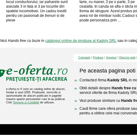
locul conductorului, iar paharele sunt
tarie, cu maner, 3 pe o parte, 3 pe
asezate 3 in fata si 3 pe locurile din
cealalta. In caruta se afla o sticla i
spatele locomotivei. Un cadou inedit
forma de strugure. Acest produs p
pentru cei pasionati de trenuri si de
avea rol de minibar rustic.Cadoul 
piese
poate personaliza prin ...
Vezi
Hands free cu buze
in
catalogul online de produse al Kadoly SRL
sau in categ
Companii
Produse
Anunturi
Director web
Pe aceasta pagina poti 
Contactezi firma
Kadoly SRL
in mo
Obtii detalii despre
Hands free cu
e-oferta.ro ® este un catalog online de afaceri,
servicii oferite de firma Kadoly SRL
fondat in anul 2005. Produsele, serviciile si
oportunitatile de afaceri publicate in paginile
noastre apartin persoanelor care le-au publicat.
Vezi produse similare cu
Hands fr
Cititi
Termenii si Conditiile
de utilizare.
Cauti firme care ofera produse sau 
pentru a obtine cele mai convenabi