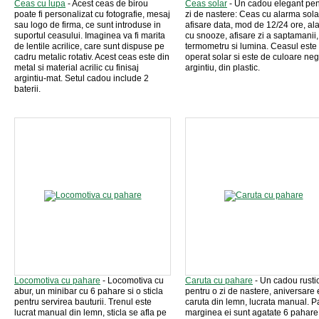
Ceas cu lupa
- Acest ceas de birou
Ceas solar
- Un cadou elegant pen
poate fi personalizat cu fotografie, mesaj
zi de nastere: Ceas cu alarma sola
sau logo de firma, ce sunt introduse in
afisare data, mod de 12/24 ore, al
suportul ceasului. Imaginea va fi marita
cu snooze, afisare zi a saptamanii,
de lentile acrilice, care sunt dispuse pe
termometru si lumina. Ceasul este
cadru metalic rotativ. Acest ceas este din
operat solar si este de culoare ne
metal si material acrilic cu finisaj
argintiu, din plastic.
argintiu-mat. Setul cadou include 2
baterii.
Locomotiva cu pahare
- Locomotiva cu
Caruta cu pahare
- Un cadou rusti
abur, un minibar cu 6 pahare si o sticla
pentru o zi de nastere, aniversare 
pentru servirea bauturii. Trenul este
caruta din lemn, lucrata manual. P
lucrat manual din lemn, sticla se afla pe
marginea ei sunt agatate 6 pahare