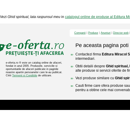
Vezi
Ghid spiritual, Iata raspunsul meu
in
catalogul online de produse al Editura M
Companii
Produse
Anunturi
Director web
Pe aceasta pagina poti 
Contactezi firma
Editura Miracol 
intermediari.
e-oferta.ro ® este un catalog online de afaceri,
Obtii detalii despre
Ghid spiritual
fondat in anul 2005. Produsele, serviciile si
oportunitatile de afaceri publicate in paginile
alte produse si servicii oferite de 
noastre apartin persoanelor care le-au publicat.
Cititi
Termenii si Conditiile
de utilizare.
Vezi produse similare cu
Ghid spir
Cauti firme care ofera produse sau 
pentru a obtine cele mai convenabi