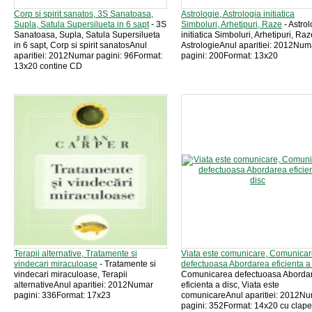
Corp si spirit sanatos, 3S Sanatoasa,
Astrologie, Astrologia initiatica
Supla, Satula Supersilueta in 6 sapt
- 3S
Simboluri, Arhetipuri, Raze
- Astrol
Sanatoasa, Supla, Satula Supersilueta
initiatica Simboluri, Arhetipuri, Raz
in 6 sapt, Corp si spirit sanatosAnul
AstrologieAnul aparitiei: 2012Num
aparitiei: 2012Numar pagini: 96Format:
pagini: 200Format: 13x20
13x20 contine CD
Terapii alternative, Tratamente si
Viata este comunicare, Comunica
vindecari miraculoase
- Tratamente si
defectuoasa Abordarea eficienta a
vindecari miraculoase, Terapii
Comunicarea defectuoasa Aborda
alternativeAnul aparitiei: 2012Numar
eficienta a disc, Viata este
pagini: 336Format: 17x23
comunicareAnul aparitiei: 2012N
pagini: 352Format: 14x20 cu clape