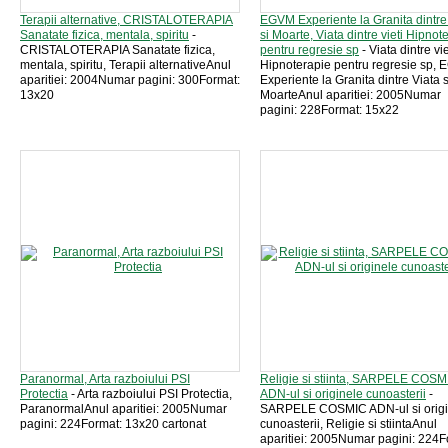
Terapii alternative, CRISTALOTERAPIA
EGVM Experiente la Granita dintre
Sanatate fizica, mentala, spiritu
-
si Moarte, Viata dintre vieti Hipnot
CRISTALOTERAPIA Sanatate fizica,
pentru regresie sp
- Viata dintre vie
mentala, spiritu, Terapii alternativeAnul
Hipnoterapie pentru regresie sp,
aparitiei: 2004Numar pagini: 300Format:
Experiente la Granita dintre Viata s
13x20
MoarteAnul aparitiei: 2005Numar
pagini: 228Format: 15x22
Paranormal, Arta razboiului PSI
Religie si stiinta, SARPELE COSM
Protectia
- Arta razboiului PSI Protectia,
ADN-ul si originele cunoasterii
-
ParanormalAnul aparitiei: 2005Numar
SARPELE COSMIC ADN-ul si origi
pagini: 224Format: 13x20 cartonat
cunoasterii, Religie si stiintaAnul
aparitiei: 2005Numar pagini: 224F