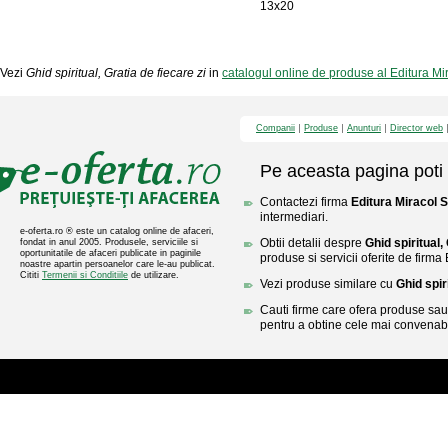
13x20
Vezi
Ghid spiritual, Gratia de fiecare zi
in
catalogul online de produse al Editura M
Companii
Produse
Anunturi
Director web
Pe aceasta pagina poti 
Contactezi firma
Editura Miracol 
intermediari.
e-oferta.ro ® este un catalog online de afaceri,
Obtii detalii despre
Ghid spiritual,
fondat in anul 2005. Produsele, serviciile si
oportunitatile de afaceri publicate in paginile
produse si servicii oferite de firma
noastre apartin persoanelor care le-au publicat.
Cititi
Termenii si Conditiile
de utilizare.
Vezi produse similare cu
Ghid spir
Cauti firme care ofera produse sau 
pentru a obtine cele mai convenabi