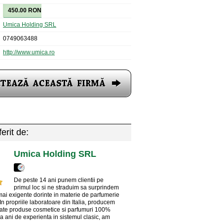
450.00 RON
Umica Holding SRL
0749063488
http://www.umica.ro
erit de:
Umica Holding SRL
De peste 14 ani punem clientii pe
primul loc si ne straduim sa surprindem
mai exigente dorinte in materie de parfumerie
In propriile laboratoare din Italia, producem
nate produse cosmetice si parfumuri 100%
a ani de experienta in sistemul clasic, am