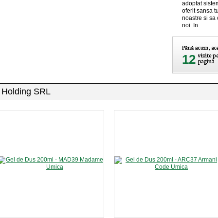
adoptat siste
oferit sansa t
noastre si sa
noi. In ...
12
a Holding SRL