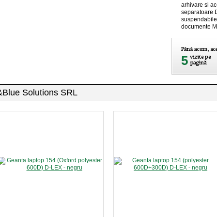
arhivare si a
separatoare D
suspendabile 
documente Map
5
e&Blue Solutions SRL