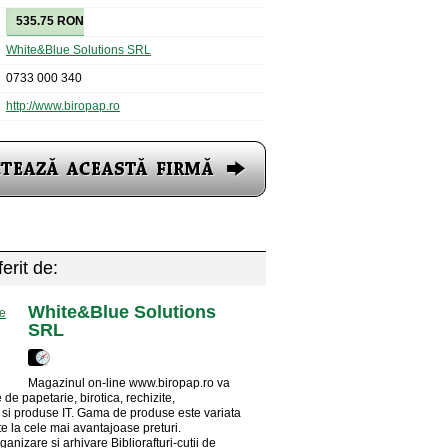
535.75 RON
White&Blue Solutions SRL
0733 000 340
http://www.biropap.ro
erit de:
White&Blue Solutions
SRL
Magazinul on-line www.biropap.ro va
de papetarie, birotica, rechizite,
si produse IT. Gama de produse este variata
te la cele mai avantajoase preturi.
anizare si arhivare Bibliorafturi-cutii de