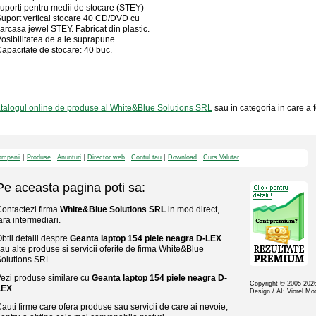
uporti pentru medii de stocare (STEY)
uport vertical stocare 40 CD/DVD cu
arcasa jewel STEY. Fabricat din plastic.
osibilitatea de a le suprapune.
apacitate de stocare: 40 buc.
talogul online de produse al White&Blue Solutions SRL
sau in categoria in care a f
mpanii
Produse
Anunturi
Director web
Contul tau
Download
Curs Valutar
Pe aceasta pagina poti sa:
ontactezi firma
White&Blue Solutions SRL
in mod direct,
ara intermediari.
btii detalii despre
Geanta laptop 154 piele neagra D-LEX
au alte produse si servicii oferite de firma White&Blue
olutions SRL.
ezi produse similare cu
Geanta laptop 154 piele neagra D-
Copyright © 2005-20
LEX
.
Design / AI: Viorel M
auti firme care ofera produse sau servicii de care ai nevoie,