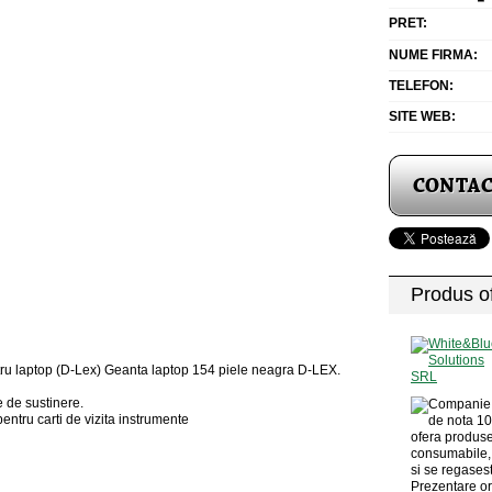
PRET:
NUME FIRMA:
TELEFON:
SITE WEB:
Produs of
ntru laptop (D-Lex) Geanta laptop 154 piele neagra D-LEX.
 de sustinere.
ntru carti de vizita instrumente
ofera produse 
consumabile, 
si se regases
Prezentare org