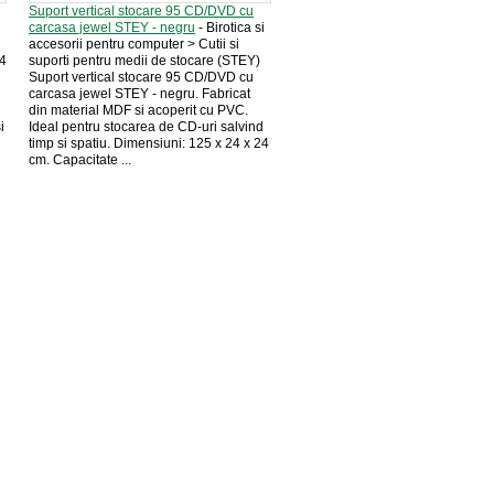
Suport vertical stocare 95 CD/DVD cu
i
carcasa jewel STEY - negru
- Birotica si
accesorii pentru computer > Cutii si
54
suporti pentru medii de stocare (STEY)
Suport vertical stocare 95 CD/DVD cu
carcasa jewel STEY - negru. Fabricat
din material MDF si acoperit cu PVC.
i
Ideal pentru stocarea de CD-uri salvind
timp si spatiu. Dimensiuni: 125 x 24 x 24
cm. Capacitate ...