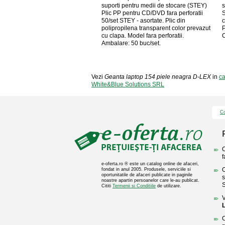
suporti pentru medii de stocare (STEY)
s
Plic PP pentru CD/DVD fara perforatii
S
50/set STEY - asortate. Plic din
c
polipropilena transparent color prevazut
P
cu clapa. Model fara perforatii.
C
Ambalare: 50 buc/set.
Vezi
Geanta laptop 154 piele neagra D-LEX
in
ca
White&Blue Solutions SRL
Co
C
f
e-oferta.ro ® este un catalog online de afaceri,
O
fondat in anul 2005. Produsele, serviciile si
oportunitatile de afaceri publicate in paginile
s
noastre apartin persoanelor care le-au publicat.
S
Cititi
Termenii si Conditiile
de utilizare.
V
C