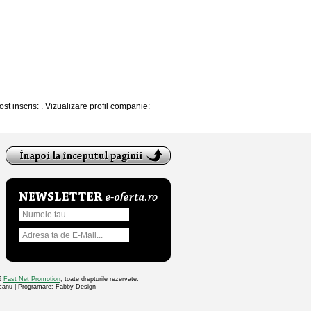
ost inscris: . Vizualizare profil companie:
26
Fast Net Promotion
, toate drepturile rezervate.
ocanu | Programare: Fabby Design