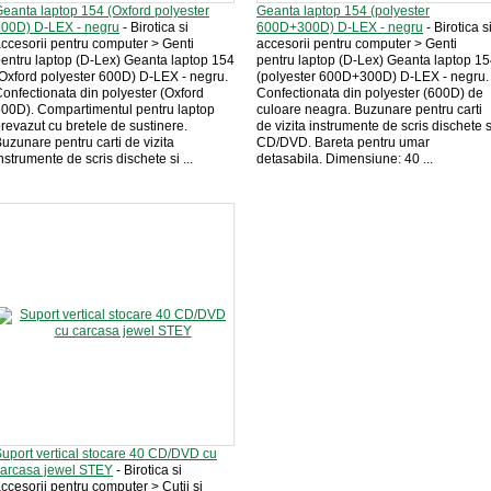
eanta laptop 154 (Oxford polyester
Geanta laptop 154 (polyester
600D) D-LEX - negru
- Birotica si
600D+300D) D-LEX - negru
- Birotica s
ccesorii pentru computer > Genti
accesorii pentru computer > Genti
entru laptop (D-Lex) Geanta laptop 154
pentru laptop (D-Lex) Geanta laptop 1
Oxford polyester 600D) D-LEX - negru.
(polyester 600D+300D) D-LEX - negru.
onfectionata din polyester (Oxford
Confectionata din polyester (600D) de
00D). Compartimentul pentru laptop
culoare neagra. Buzunare pentru carti
revazut cu bretele de sustinere.
de vizita instrumente de scris dischete s
uzunare pentru carti de vizita
CD/DVD. Bareta pentru umar
nstrumente de scris dischete si ...
detasabila. Dimensiune: 40 ...
uport vertical stocare 40 CD/DVD cu
carcasa jewel STEY
- Birotica si
ccesorii pentru computer > Cutii si