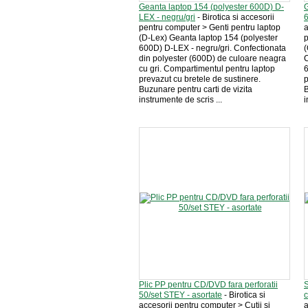
Geanta laptop 154 (polyester 600D) D-
G
LEX - negru/gri
- Birotica si accesorii
pentru computer > Genti pentru laptop
a
(D-Lex) Geanta laptop 154 (polyester
p
600D) D-LEX - negru/gri. Confectionata
(
din polyester (600D) de culoare neagra
C
cu gri. Compartimentul pentru laptop
6
prevazut cu bretele de sustinere.
p
Buzunare pentru carti de vizita
B
instrumente de scris ...
i
Plic PP pentru CD/DVD fara perforatii
S
50/set STEY - asortate
- Birotica si
accesorii pentru computer > Cutii si
a