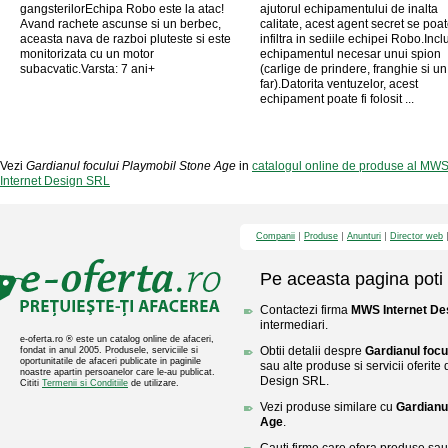
gangsterilorEchipa Robo este la atac!
ajutorul echipamentului de inalta
Avand rachete ascunse si un berbec,
calitate, acest agent secret se poa
aceasta nava de razboi pluteste si este
infiltra in sediile echipei Robo.Incl
monitorizata cu un motor
echipamentul necesar unui spion
subacvatic.Varsta: 7 ani+
(carlige de prindere, franghie si un
far).Datorita ventuzelor, acest
echipament poate fi folosit ...
Vezi
Gardianul focului Playmobil Stone Age
in
catalogul online de produse al MWS
Internet Design SRL
Companii
Produse
Anunturi
Director web
Pe aceasta pagina poti 
Contactezi firma
MWS Internet De
intermediari.
e-oferta.ro ® este un catalog online de afaceri,
Obtii detalii despre
Gardianul focu
fondat in anul 2005. Produsele, serviciile si
oportunitatile de afaceri publicate in paginile
sau alte produse si servicii oferit
noastre apartin persoanelor care le-au publicat.
Design SRL.
Cititi
Termenii si Conditiile
de utilizare.
Vezi produse similare cu
Gardianu
Age
.