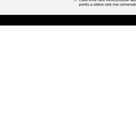
Cauti firme care ofera produse sau 
pentru a obtine cele mai convenabi