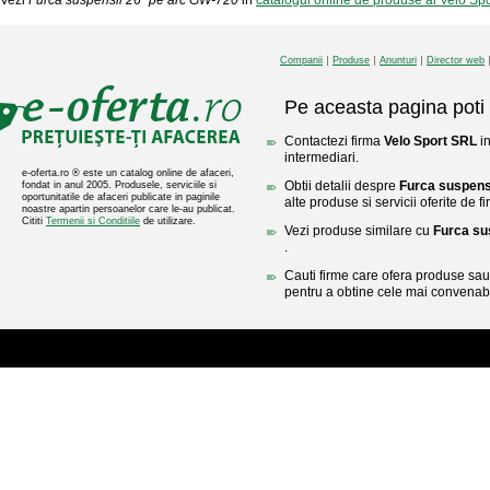
Vezi
Furca suspensii 26'' pe arc GW-720
in
catalogul online de produse al Velo Sp
Companii
Produse
Anunturi
Director web
Pe aceasta pagina poti 
Contactezi firma
Velo Sport SRL
in
intermediari.
e-oferta.ro ® este un catalog online de afaceri,
Obtii detalii despre
Furca suspens
fondat in anul 2005. Produsele, serviciile si
oportunitatile de afaceri publicate in paginile
alte produse si servicii oferite de 
noastre apartin persoanelor care le-au publicat.
Cititi
Termenii si Conditiile
de utilizare.
Vezi produse similare cu
Furca su
.
Cauti firme care ofera produse sau 
pentru a obtine cele mai convenabi