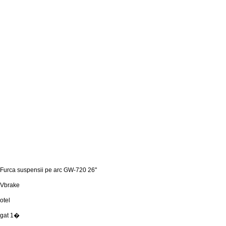
Furca suspensii pe arc GW-720 26"
Vbrake
otel
gat 1�