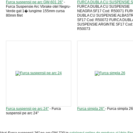
Furca suspensii pe arc GW-601 26"
-
FURCA DUBLA CU SUSPENSIE 
Furca Suspensie Arc Vbrake otel Negru-
FURCA DUBLA CU SUSPENSIE
Verde gat 1� lungime 155mm cursa
NEAGRA SF17 Cod: R50071 FU
80mm filet
DUBLA CU SUSPENSIE ALBAST
SF17 Cod: R50072 FURCA DUBL
SUSPENSIE ARGINTIE SF17 Cod:
R50073
Furca suspensii pe arc 24"
- Furca
Furca simpla 26"
- Furca simpla 26
suspensii pe arc 24"