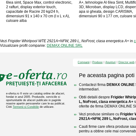
6lea simt, Space Max, control electronic,
A+, tehnologie Al 6lea Simt, Multif
2 rafturi, display exterior touch,
3D, Microban, display LCD, disper
capacitate de Racire 20 kg/24 h,
apa si gheata, design CARISMA,
dimensiuni 91 x 140 x 70 cm (I x L x A),
dimensiuni 90 x 177 cm, culoare si
culoare alba
Vezi
Frigider Whirlpool WTE 2921A+NFW, 289 L, NoFrost, clasa energetica A+
in
c
Vizualizare profil companie:
DEMAX ONLINE SRL
Companii
Produse
Anunturi
Director web
Pe aceasta pagina poti 
Contactezi firma
DEMAX ONLINE 
intermediari.
e-oferta.ro ® este un catalog online de afaceri,
Obtii detalii despre
Frigider Whir
fondat in anul 2005. Produsele, serviciile si
oportunitatile de afaceri publicate in paginile
L, NoFrost, clasa energetica A+
s
noastre apartin persoanelor care le-au publicat.
oferite de firma DEMAX ONLINE S
Cititi
Termenii si Conditiile
de utilizare.
Vezi produse similare cu
Frigider
2921A+NFW, 289 L, NoFrost, cla
Cauti firme care ofera produse sau 
pentru a obtine cele mai convenabi