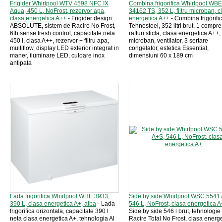
Frigider Whirlpool WTV 4598 NFC IX
Combina frigorifica Whirlpool WBE
Aqua, 450 L, NoFrost, rezervor apa,
34162 TS, 352 L, filtru microban, c
clasa energetica A++
- Frigider design
energetica A++
- Combina frigorifi
ABSOLUTE, sistem de Racire No Frost,
Tehnosteel, 352 litri brut, 1 compre
6th sense fresh control, capacitate neta
rafturi sticla, clasa energetica A++, f
450 l, clasa A++, rezervor + filtru apa,
microban, ventilator, 3 sertare
multiflow, display LED exterior integrat in
congelator, estetica Essential,
maner, iluminare LED, culoare inox
dimensiuni 60 x 189 cm
antipata
Lada frigorifica Whirlpool WHE 3933,
Side by side Whirlpool WSC 5541
390 L, clasa energetica A+, alba
- Lada
546 L, NoFrost, clasa energetica A
frigorifica orizontala, capacitate 390 l
Side by side 546 l brut, tehnologie
neta clasa energetica A+, tehnologia Al
Racire Total No Frost, clasa energ