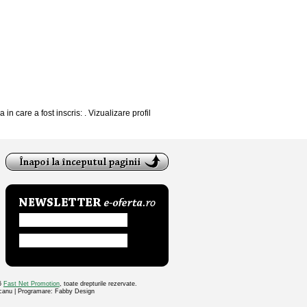
 in care a fost inscris: . Vizualizare profil
26
Fast Net Promotion
, toate drepturile rezervate.
ocanu | Programare: Fabby Design