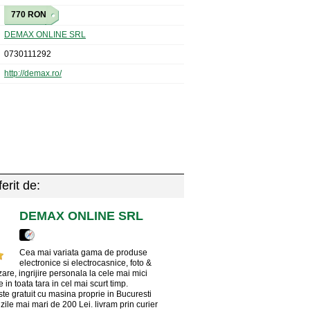
770 RON
DEMAX ONLINE SRL
0730111292
http://demax.ro/
erit de:
DEMAX ONLINE SRL
Cea mai variata gama de produse
electronice si electrocasnice, foto &
zare, ingrijire personala la cele mai mici
e in toata tara in cel mai scurt timp.
ste gratuit cu masina proprie in Bucuresti
ile mai mari de 200 Lei. livram prin curier