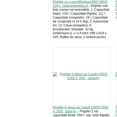
Frigider cu o usa Whirlpool ARG 590/3,
F
129 L, clasa energetica A
- Frigider sub
2
blat, numar usi reversibile: 1, Capacitate
c
totala: 129 l, Capacitate frigider: 111 l,
1
Capacitate congelator: 18 l, Capacitate
c
de congelare in 24 h (kg): 2, Autonomie
(h): 12, Clasa energetica: A,
Incorporabil, Greutate: 32 kg,
Dimensiuni (L x I x A mm): 596 x 819 x
545, Rafturi de sticla, 2 sertare pentru ...
Frigider in doua usi Candy CRDS 5162
F
X, 252l , clasa A+
- Frigider 2 usi,
X
capacitate bruta: 259 l, cap. neta frigider:
c