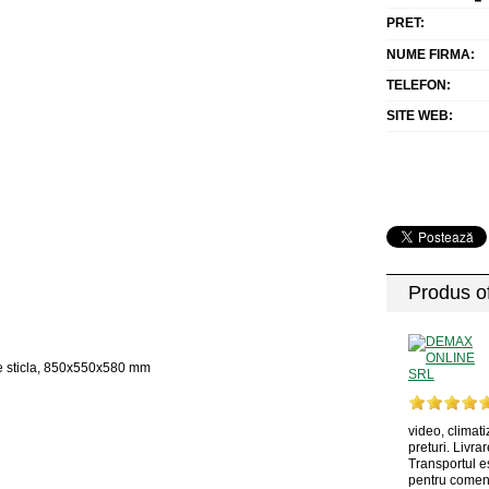
PRET:
NUME FIRMA:
TELEFON:
SITE WEB:
Produs of
 de sticla, 850x550x580 mm
video, climati
preturi. Livrar
Transportul e
pentru comenz