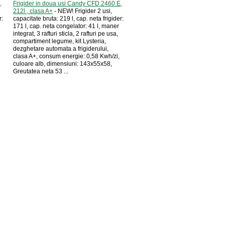
,
Frigider in doua usi Candy CFD 2460 E,
212l , clasa A+
- NEW! Frigider 2 usi,
r:
capacitate bruta: 219 l, cap. neta frigider:
171 l, cap. neta congelator: 41 l, maner
integrat, 3 rafturi sticla, 2 rafturi pe usa,
compartiment legume, kit Lysteria,
dezghetare automata a frigiderului,
clasa A+, consum energie: 0,58 Kwh/zi,
culoare alb, dimensiuni: 143x55x58,
Greutatea neta 53 ...