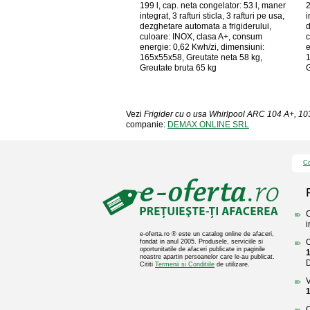
199 l, cap. neta congelator: 53 l, maner
2
integrat, 3 rafturi sticla, 3 rafturi pe usa,
i
dezghetare automata a frigiderului,
d
culoare: INOX, clasa A+, consum
c
energie: 0,62 Kwh/zi, dimensiuni:
e
165x55x58, Greutate neta 58 kg,
1
Greutate bruta 65 kg
G
Vezi
Frigider cu o usa Whirlpool ARC 104 A+, 103
companie:
DEMAX ONLINE SRL
Co
C
i
e-oferta.ro ® este un catalog online de afaceri,
O
fondat in anul 2005. Produsele, serviciile si
oportunitatile de afaceri publicate in paginile
1
noastre apartin persoanelor care le-au publicat.
Cititi
Termenii si Conditiile
de utilizare.
V
1
C