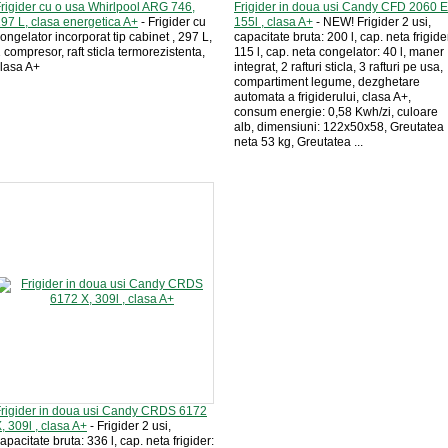
rigider cu o usa Whirlpool ARG 746,
Frigider in doua usi Candy CFD 2060 E
97 L, clasa energetica A+
- Frigider cu
155l , clasa A+
- NEW! Frigider 2 usi,
ongelator incorporat tip cabinet , 297 L,
capacitate bruta: 200 l, cap. neta frigide
 compresor, raft sticla termorezistenta,
115 l, cap. neta congelator: 40 l, maner
lasa A+
integrat, 2 rafturi sticla, 3 rafturi pe usa,
compartiment legume, dezghetare
automata a frigiderului, clasa A+,
consum energie: 0,58 Kwh/zi, culoare
alb, dimensiuni: 122x50x58, Greutatea
neta 53 kg, Greutatea ...
rigider in doua usi Candy CRDS 6172
, 309l , clasa A+
- Frigider 2 usi,
apacitate bruta: 336 l, cap. neta frigider: