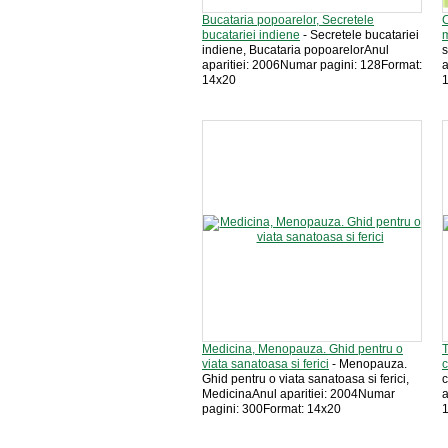
Bucataria popoarelor, Secretele
C
bucatariei indiene
- Secretele bucatariei
indiene, Bucataria popoarelorAnul
s
aparitiei: 2006Numar pagini: 128Format:
a
14x20
Medicina, Menopauza. Ghid pentru o
T
viata sanatoasa si ferici
- Menopauza.
Ghid pentru o viata sanatoasa si ferici,
c
MedicinaAnul aparitiei: 2004Numar
a
pagini: 300Format: 14x20