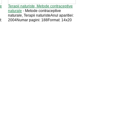
re
Terapii naturiste, Metode contraceptive
naturale
- Metode contraceptive
naturale, Terapii naturisteAnul aparitiei:
t:
2004Numar pagini: 188Format: 14x20