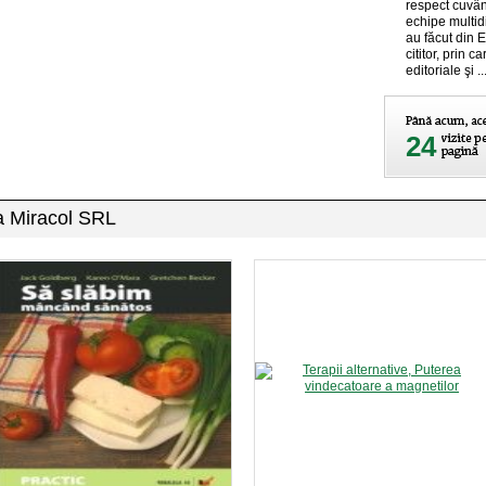
respect cuvân
echipe multidi
au făcut din E
cititor, prin 
editoriale şi ..
24
ra Miracol SRL