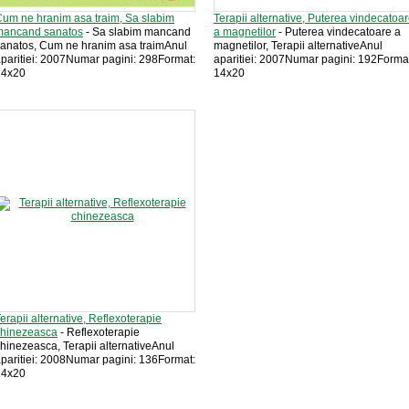
um ne hranim asa traim, Sa slabim
Terapii alternative, Puterea vindecatoa
mancand sanatos
- Sa slabim mancand
a magnetilor
- Puterea vindecatoare a
anatos, Cum ne hranim asa traimAnul
magnetilor, Terapii alternativeAnul
paritiei: 2007Numar pagini: 298Format:
aparitiei: 2007Numar pagini: 192Forma
14x20
14x20
erapii alternative, Reflexoterapie
chinezeasca
- Reflexoterapie
hinezeasca, Terapii alternativeAnul
paritiei: 2008Numar pagini: 136Format:
14x20