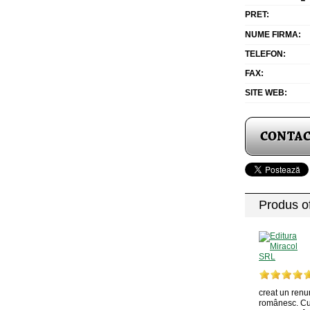
PRET:
NUME FIRMA:
TELEFON:
FAX:
SITE WEB:
Produs of
creat un renu
românesc. Cu 