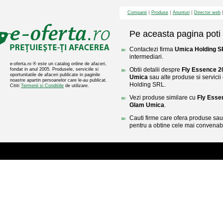
Companii
Produse
Anunturi
Director web
Pe aceasta pagina poti 
Contactezi firma
Umica Holding 
intermediari.
e-oferta.ro ® este un catalog online de afaceri,
Obtii detalii despre
Fly Essence 2
fondat in anul 2005. Produsele, serviciile si
oportunitatile de afaceri publicate in paginile
Umica
sau alte produse si servicii
noastre apartin persoanelor care le-au publicat.
Holding SRL.
Cititi
Termenii si Conditiile
de utilizare.
Vezi produse similare cu
Fly Esse
Glam Umica
.
Cauti firme care ofera produse sau 
pentru a obtine cele mai convenabi