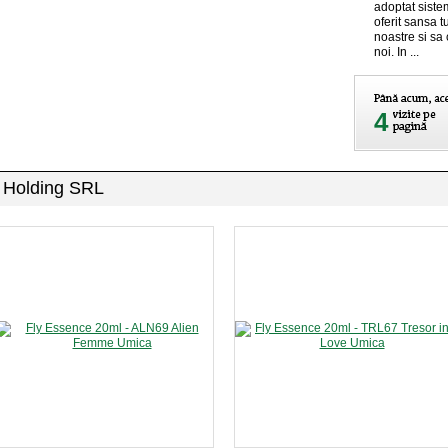
adoptat siste
oferit sansa t
noastre si sa
noi. In ...
4
a Holding SRL