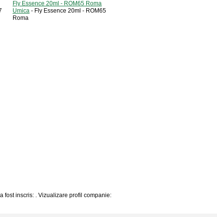
Fly Essence 20ml - ROM65 Roma
7
Umica
- Fly Essence 20ml - ROM65
Roma
 fost inscris: . Vizualizare profil companie: