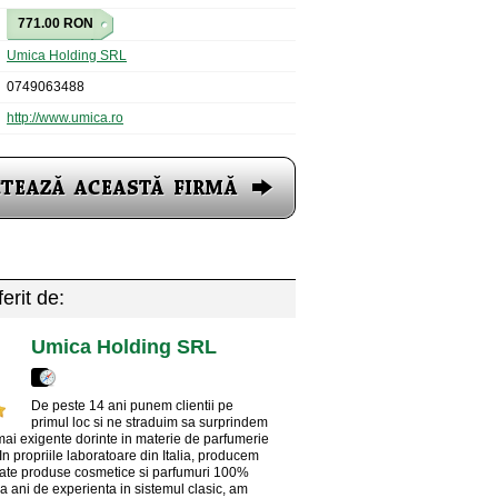
771.00 RON
Umica Holding SRL
0749063488
http://www.umica.ro
erit de:
Umica Holding SRL
De peste 14 ani punem clientii pe
primul loc si ne straduim sa surprindem
mai exigente dorinte in materie de parfumerie
In propriile laboratoare din Italia, producem
nate produse cosmetice si parfumuri 100%
a ani de experienta in sistemul clasic, am