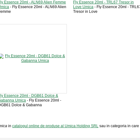
Fly Essence 20ml - ALN69 Alien Femme
Fly Essence 20ml - TRL67 Tresor in
Umica
- Fly Essence 20ml - ALN69 Alien
Love Umica
- Fly Essence 20ml - TRL6
Femme
Tresor in Love
ly Essence 20ml - DGB61 Dolce &
Gabanna Umica
- Fly Essence 20ml -
DGB61 Dolce & Gabanna
mica
in
catalogul online de produse al Umica Holding SRL
sau in categoria in care a