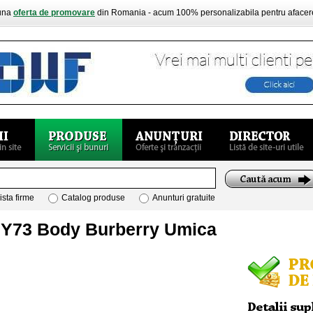
buna
oferta de promovare
din Romania - acum 100% personalizabila pentru aface
ista firme
Catalog produse
Anunturi gratuite
BY73 Body Burberry Umica