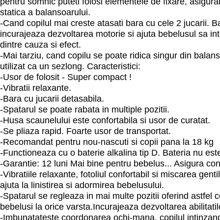
pentru somnic puteti folosi elementele de fixare, asiguran
statica a balansoarului.
-Cand copilul mai creste atasati bara cu cele 2 jucarii. Ba
incurajeaza dezvoltarea motorie si ajuta bebelusul sa in
dintre cauza si efect.
-Mai tarziu, cand copilu se poate ridica singur din balans
utilizat ca un sezlong. Caracteristici:
-Usor de folosit - Super compact !
-Vibratii relaxante.
-Bara cu jucarii detasabila.
-Spatarul se poate rabata in multiple pozitii.
-Husa scaunelului este confortabila si usor de curatat.
-Se pliaza rapid. Foarte usor de transportat.
-Recomandat pentru nou-nascuti si copii pana la 18 kg
-Functioneaza cu o baterie alkalina tip D. Bateria nu est
-Garantie: 12 luni Mai bine pentru bebelus... Asigura conf
-Vibratiile relaxante, fotoliul confortabil si miscarea gent
ajuta la linistirea si adormirea bebelusului.
-Spatarul se regleaza in mai multe pozitii oferind astfel 
bebelusi la orice varsta.Incurajeaza dezvoltarea abilitatil
-Imbunatateste coordonarea ochi-mana, copilul intinzand