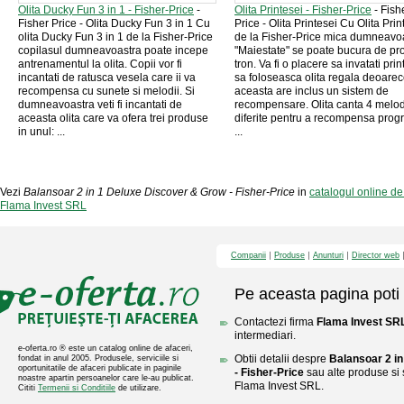
Olita Ducky Fun 3 in 1 - Fisher-Price
-
Olita Printesei - Fisher-Price
- Fish
Fisher Price - Olita Ducky Fun 3 in 1 Cu
Price - Olita Printesei Cu Olita Prin
olita Ducky Fun 3 in 1 de la Fisher-Price
de la Fisher-Price mica dumneavo
copilasul dumneavoastra poate incepe
"Maiestate" se poate bucura de pro
antrenamentul la olita. Copii vor fi
tron. Va fi o placere sa invatati pri
incantati de ratusca vesela care ii va
sa foloseasca olita regala deoare
recompensa cu sunete si melodii. Si
aceasta are inclus un sistem de
dumneavoastra veti fi incantati de
recompensare. Olita canta 4 melod
aceasta olita care va ofera trei produse
diferite pentru a recompensa prog
in unul: ...
...
Vezi
Balansoar 2 in 1 Deluxe Discover & Grow - Fisher-Price
in
catalogul online d
Flama Invest SRL
Companii
Produse
Anunturi
Director web
Pe aceasta pagina poti 
Contactezi firma
Flama Invest SR
intermediari.
e-oferta.ro ® este un catalog online de afaceri,
Obtii detalii despre
Balansoar 2 i
fondat in anul 2005. Produsele, serviciile si
oportunitatile de afaceri publicate in paginile
- Fisher-Price
sau alte produse si s
noastre apartin persoanelor care le-au publicat.
Flama Invest SRL.
Cititi
Termenii si Conditiile
de utilizare.