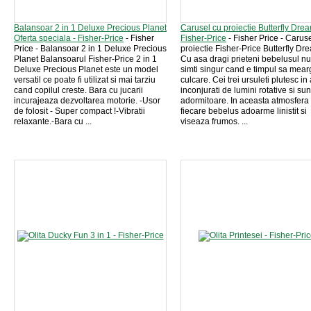
Balansoar 2 in 1 Deluxe Precious Planet
Carusel cu proiectie Butterfly Drea
Oferta speciala - Fisher-Price
- Fisher
Fisher-Price
- Fisher Price - Carus
Price - Balansoar 2 in 1 Deluxe Precious
proiectie Fisher-Price Butterfly Dr
Planet Balansoarul Fisher-Price 2 in 1
Cu asa dragi prieteni bebelusul nu
Deluxe Precious Planet este un model
simti singur cand e timpul sa mear
versatil ce poate fi utilizat si mai tarziu
culcare. Cei trei ursuleti plutesc in
cand copilul creste. Bara cu jucarii
inconjurati de lumini rotative si su
incurajeaza dezvoltarea motorie. -Usor
adormitoare. In aceasta atmosfera
de folosit - Super compact !-Vibratii
fiecare bebelus adoarme linistit si
relaxante.-Bara cu ...
viseaza frumos. ...