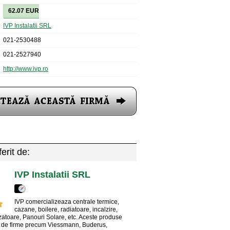
62.07 EUR
IVP Instalatii SRL
021-2530488
021-2527940
http://www.ivp.ro
erit de:
IVP Instalatii SRL
IVP comercializeaza centrale termice,
cazane, boilere, radiatoare, incalzire,
zatoare, Panouri Solare, etc. Aceste produse
e de firme precum Viessmann, Buderus,