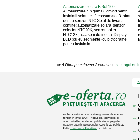
Automatizare solara B Sol 100
-
A
Automatizare din gama Comfort pentru
A
instalatii solare cu 1 consumator 3 intrari
s
pentru senzori NTC Setul de livrare
t
contine: automatizare solara, senzor
i
colector NTC20K, senzor boiler
c
NTC12K, accesorii de montaj Display
r
LCD (cu 48 segmente) cu pictograme
M
pentru instalatia ...
Vezi
Filtru pe chiuveta 2 cartuse
in
catalogul onli
Co
C
i
e-oferta.ro ® este un catalog online de afaceri,
O
fondat in anul 2005. Produsele, serviciile si
oportunitatile de afaceri publicate in paginile
p
noastre apartin persoanelor care le-au publicat.
Cititi
Termenii si Conditiile
de utilizare.
V
C