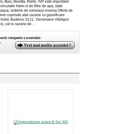
, Baxi, Beretta, Riello. IVP este importator
rculatie Halm si de filtre de apa, statii
taqua, sisteme de osmoaza inversa Oferta de
ne cuprinde atat cazane cu gazeificare
Solid, Buderus S121, Viessmann Vitoligno
), cat si cazane de ...