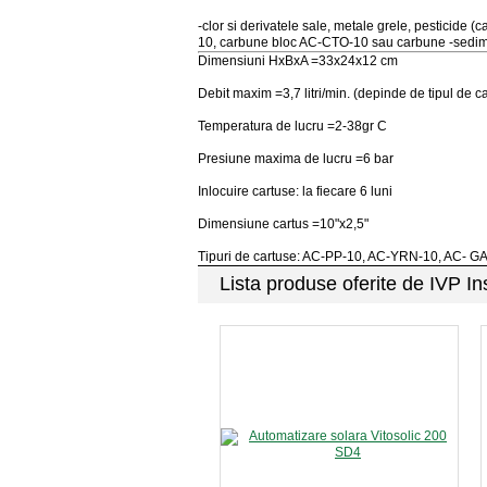
-clor si derivatele sale, metale grele, pesticide
10, carbune bloc AC-CTO-10 sau carbune -sedi
Dimensiuni HxBxA =33x24x12 cm
Debit maxim =3,7 litri/min. (depinde de tipul de ca
Temperatura de lucru =2-38gr C
Presiune maxima de lucru =6 bar
Inlocuire cartuse: la fiecare 6 luni
Dimensiune cartus =10"x2,5"
Tipuri de cartuse: AC-PP-10, AC-YRN-10, AC- 
Lista produse oferite de IVP In