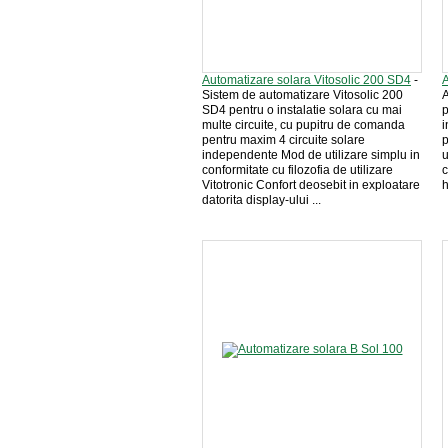
Automatizare solara Vitosolic 200 SD4
-
A
Sistem de automatizare Vitosolic 200
A
SD4 pentru o instalatie solara cu mai
p
multe circuite, cu pupitru de comanda
i
pentru maxim 4 circuite solare
p
independente Mod de utilizare simplu in
u
conformitate cu filozofia de utilizare
c
Vitotronic Confort deosebit in exploatare
h
datorita display-ului ...