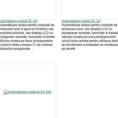
utomatizare solara SC 40
-
Automatizare solara SC 20
-
utomatizare solara pentru instalatii de
Automatizare solara pentru instalatii de
roducere acm si aport la incalzire sau
producere acm. are display LCD cu
ncalzirea piscinei. are display LCD cu
pictograme animate, iluminate in fundal
ictograme animate, iluminate in fundal
utilizare simpla pe baza pictogramelor
tilizare simpla pe baza pictogramelor
circuit solar animat pentru afisarea stari
u text in limba romana 27 de scheme
de functionare a instalatiei se monteaz
idraulice programate ...
pe perete