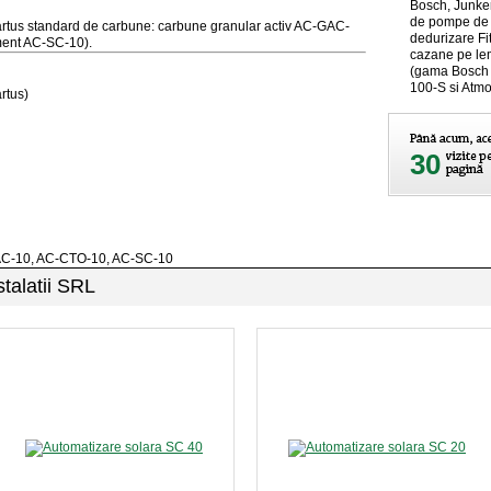
Bosch, Junkers
de pompe de ci
 (cartus standard de carbune: carbune granular activ AC-GAC-
dedurizare Fi
ment AC-SC-10).
cazane pe lem
(gama Bosch 
100-S si Atmos
rtus)
30
GAC-10, AC-CTO-10, AC-SC-10
stalatii SRL