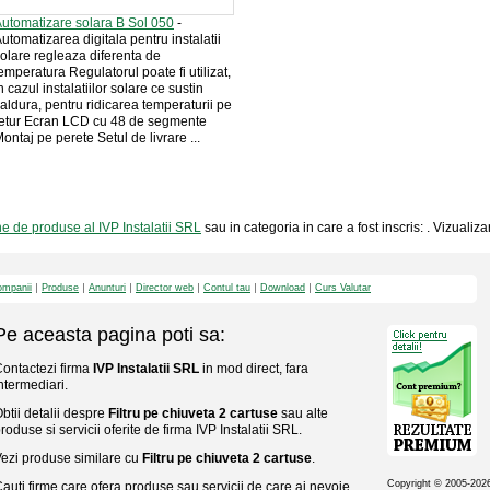
utomatizare solara B Sol 050
-
utomatizarea digitala pentru instalatii
olare regleaza diferenta de
emperatura Regulatorul poate fi utilizat,
n cazul instalatiilor solare ce sustin
aldura, pentru ridicarea temperaturii pe
etur Ecran LCD cu 48 de segmente
ontaj pe perete Setul de livrare ...
ne de produse al IVP Instalatii SRL
sau in categoria in care a fost inscris: . Vizualiz
mpanii
Produse
Anunturi
Director web
Contul tau
Download
Curs Valutar
Pe aceasta pagina poti sa:
ontactezi firma
IVP Instalatii SRL
in mod direct, fara
ntermediari.
btii detalii despre
Filtru pe chiuveta 2 cartuse
sau alte
roduse si servicii oferite de firma IVP Instalatii SRL.
ezi produse similare cu
Filtru pe chiuveta 2 cartuse
.
Copyright © 2005-20
auti firme care ofera produse sau servicii de care ai nevoie,