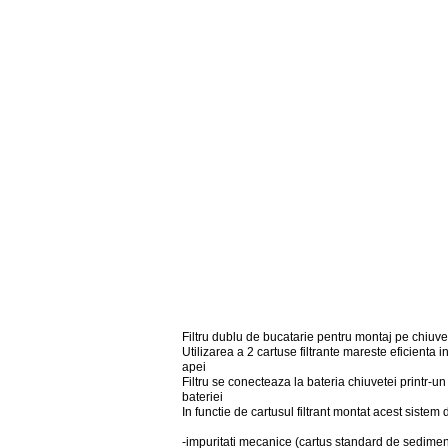
Filtru dublu de bucatarie pentru montaj pe chiuvet
Utilizarea a 2 cartuse filtrante mareste eficienta 
apei
Filtru se conecteaza la bateria chiuvetei printr-un
bateriei
In functie de cartusul filtrant montat acest sistem 
-impuritati mecanice (cartus standard de sedime