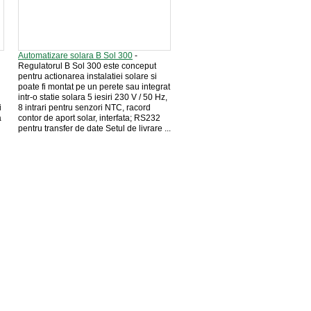
Automatizare solara B Sol 300
-
Regulatorul B Sol 300 este conceput
pentru actionarea instalatiei solare si
poate fi montat pe un perete sau integrat
intr-o statie solara 5 iesiri 230 V / 50 Hz,
i
8 intrari pentru senzori NTC, racord
a
contor de aport solar, interfata; RS232
pentru transfer de date Setul de livrare ...