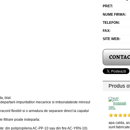
PRET:
NUME FIRMA:
TELEFON:
FAX:
SITE WEB:
Produs of
a, blat.
indepartarii impuritatilor mecanice si imbunatateste mirosul
 racord flexibil si o armatura de separare direct la capatul
de filtrare poate indeparta:
apa calda, ar
sunt fabricat
nte: din polipropilena AC-PP-10 sau din fire AC-YRN-10)