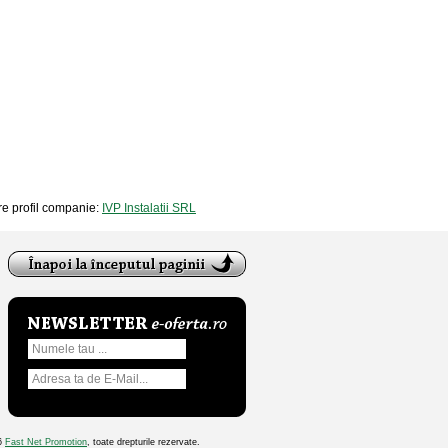
are profil companie:
IVP Instalatii SRL
26
Fast Net Promotion
, toate drepturile rezervate.