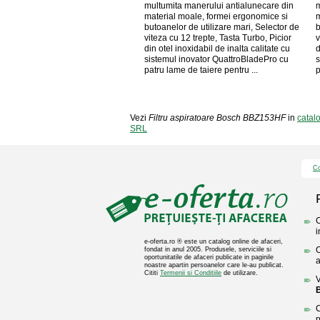
multumita manerului antialunecare din
m
material moale, formei ergonomice si
m
butoanelor de utilizare mari, Selector de
b
viteza cu 12 trepte, Tasta Turbo, Picior
v
din otel inoxidabil de inalta calitate cu
d
sistemul inovator QuattroBladePro cu
s
patru lame de taiere pentru ...
p
Vezi
Filtru aspiratoare Bosch BBZ153HF
in
catal
SRL
Co
C
i
e-oferta.ro ® este un catalog online de afaceri,
O
fondat in anul 2005. Produsele, serviciile si
oportunitatile de afaceri publicate in paginile
a
noastre apartin persoanelor care le-au publicat.
Cititi
Termenii si Conditiile
de utilizare.
V
C
p