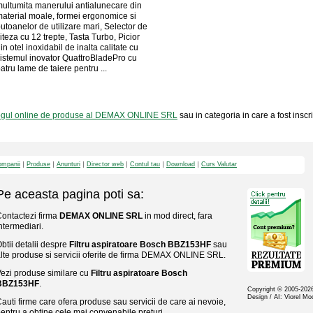
ultumita manerului antialunecare din
aterial moale, formei ergonomice si
utoanelor de utilizare mari, Selector de
iteza cu 12 trepte, Tasta Turbo, Picior
in otel inoxidabil de inalta calitate cu
istemul inovator QuattroBladePro cu
atru lame de taiere pentru ...
ogul online de produse al DEMAX ONLINE SRL
sau in categoria in care a fost inscr
mpanii
Produse
Anunturi
Director web
Contul tau
Download
Curs Valutar
Pe aceasta pagina poti sa:
ontactezi firma
DEMAX ONLINE SRL
in mod direct, fara
ntermediari.
btii detalii despre
Filtru aspiratoare Bosch BBZ153HF
sau
lte produse si servicii oferite de firma DEMAX ONLINE SRL.
ezi produse similare cu
Filtru aspiratoare Bosch
BBZ153HF
.
Copyright © 2005-20
Design / AI: Viorel M
auti firme care ofera produse sau servicii de care ai nevoie,
entru a obtine cele mai convenabile preturi.