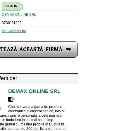
50 RON
DEMAX ONLINE SRL
0730111292
http://demax.ro/
erit de:
DEMAX ONLINE SRL
Cea mai variata gama de produse
electronice si electrocasnice, foto &
zare, ingrijire personala la cele mai mici
e in toata tara in cel mai scurt timp.
ste gratuit cu masina proprie in Bucuresti
ile mai mari de 200 Lei. livram prin curier