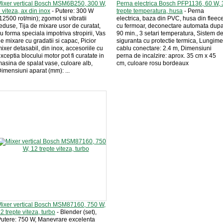
ixer vertical Bosch MSM6B250, 300 W,
Perna electrica Bosch PFP1136, 60 W, 
 viteza, ax din inox
- Putere: 300 W
trepte temperatura, husa
- Perna
12500 rot/min); zgomot si vibratii
electrica, baza din PVC, husa din fleec
eduse, Tija de mixare usor de curatat,
cu fermoar, deconectare automata dup
u forma speciala impotriva stropirii, Vas
90 min., 3 setari temperatura, Sistem d
e mixare cu gradatii si capac, Picior
siguranta cu protectie termica, Lungime
ixer detasabil, din inox, accesoriile cu
cablu conectare: 2.4 m, Dimensiuni
xceptia blocului motor pot fi curatate in
perna de incalzire: aprox. 35 cm x 45
asina de spalat vase, culoare alb,
cm, culoare rosu bordeaux
imensiuni aparat (mm): ...
ixer vertical Bosch MSM87160, 750 W,
2 trepte viteza, turbo
- Blender (set),
utere: 750 W, Manevrare excelenta