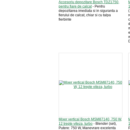
Accesoriu depozitare Bosch TDZ1750,
M
pentru fiare de calcat
- Pentru
1
depozitarea imediata si in siguranta a
(
fierului de calcat, chiar si cu talpa
r
fierbinte
c
d
m
e
m
D
Mixer vertical Bosch MSM87140, 750 W,
M
12 trepte viteza, turbo
- Blender (set),
1
Putere: 750 W, Manevrare excelenta
P