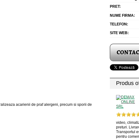
PRET:
NUME FIRMA:
TELEFON:
SITE WEB:
Produs of
alizeaza acarienii de praf alergeni, precum si sporii de
video, climati
preturi. Livrar
Transportul e
pentru comenz