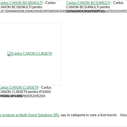
Cartus CANON BCI3EMULTI
- Cartus
Cartus CANON BCI24MULTI
- Cartus
CANON BCI3EMULTI pentru
CANON BCI24MULTI pentru
BJC3000/6000/6100/6200/6200S/6500/S400/450/400X/450/500/520/
S200/200X/300/330Photo/i250/320/3
Cartus CANON CLI8SETII
- Cartus
CANON CLI8SETII pentru iP3300/
/450/400X/450/500/520/520X
P4200/ iP4300
de produse al Multi Quest Solutions SRL
sau in categoria in care a fost inscris: . Vi