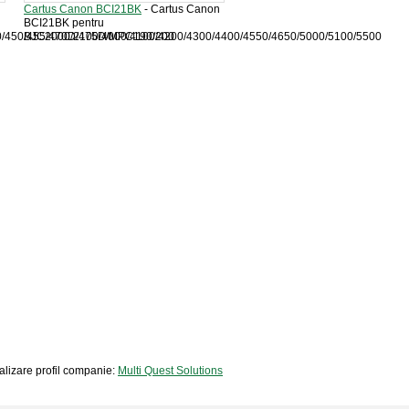
Cartus Canon BCI21BK
- Cartus Canon
BCI21BK pentru
50/450/455/470D/475D/MPC190/200
BJC2000/2100/4000/4100/4200/4300/4400/4550/4650/5000/5100/5500
zualizare profil companie:
Multi Quest Solutions