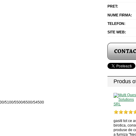
PRET:
NUME FIRMA:
TELEFON:
SITE WEB:
Produs of
00/5100/5500/6500/S4500
gasiti tot ce 
birotica, con
produse de cu
a furniza "Nec