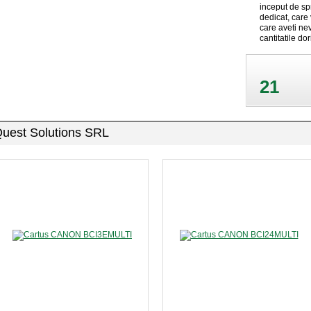
inceput de spr
dedicat, care 
care aveti nev
cantitatile dor
21
 Quest Solutions SRL