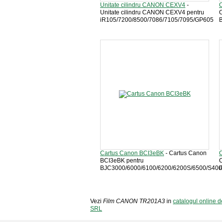
Unitate cilindru CANON CEXV4
-
Unitate cilindru CANON CEXV4 pentru
iR105/7200/8500/7086/7105/7095/GP605
Cartus Canon BCI3eBK
- Cartus Canon
BCI3eBK pentru
BJC3000/6000/6100/6200/6200S/6500/S400
i
Vezi
Film CANON TR201A3
in
catalogul online 
SRL