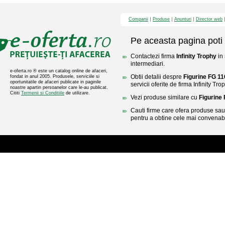
Companii
Produse
Anunturi
Director web
Pe aceasta pagina poti 
Contactezi firma
Infinity Trophy
in 
intermediari.
e-oferta.ro ® este un catalog online de afaceri,
Obtii detalii despre
Figurine FG 1
fondat in anul 2005. Produsele, serviciile si
oportunitatile de afaceri publicate in paginile
servicii oferite de firma Infinity Tro
noastre apartin persoanelor care le-au publicat.
Cititi
Termenii si Conditiile
de utilizare.
Vezi produse similare cu
Figurine
Cauti firme care ofera produse sau 
pentru a obtine cele mai convenabi