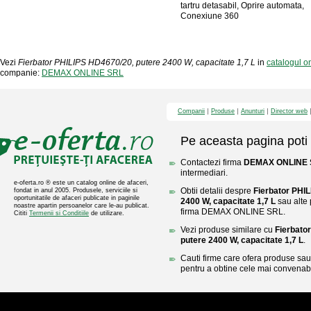
tartru detasabil, Oprire automata,
Conexiune 360
Vezi
Fierbator PHILIPS HD4670/20, putere 2400 W, capacitate 1,7 L
in
catalogul 
companie:
DEMAX ONLINE SRL
Companii
Produse
Anunturi
Director web
Pe aceasta pagina poti 
Contactezi firma
DEMAX ONLINE 
intermediari.
e-oferta.ro ® este un catalog online de afaceri,
Obtii detalii despre
Fierbator PHI
fondat in anul 2005. Produsele, serviciile si
oportunitatile de afaceri publicate in paginile
2400 W, capacitate 1,7 L
sau alte 
noastre apartin persoanelor care le-au publicat.
firma DEMAX ONLINE SRL.
Cititi
Termenii si Conditiile
de utilizare.
Vezi produse similare cu
Fierbato
putere 2400 W, capacitate 1,7 L
.
Cauti firme care ofera produse sau 
pentru a obtine cele mai convenabi