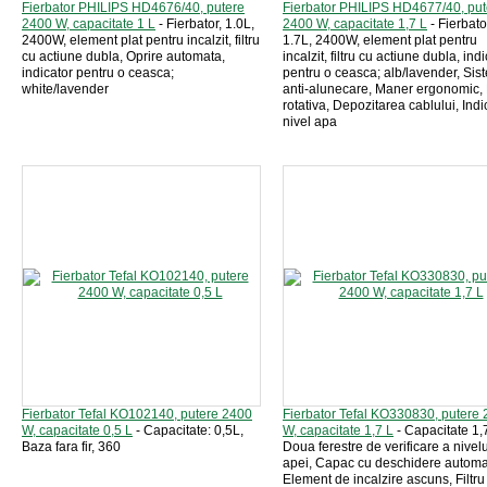
Fierbator PHILIPS HD4676/40, putere
Fierbator PHILIPS HD4677/40, put
2400 W, capacitate 1 L
- Fierbator, 1.0L,
2400 W, capacitate 1,7 L
- Fierbato
2400W, element plat pentru incalzit, filtru
1.7L, 2400W, element plat pentru
cu actiune dubla, Oprire automata,
incalzit, filtru cu actiune dubla, ind
indicator pentru o ceasca;
pentru o ceasca; alb/lavender, Sis
white/lavender
anti-alunecare, Maner ergonomic,
rotativa, Depozitarea cablului, Indi
nivel apa
Fierbator Tefal KO102140, putere 2400
Fierbator Tefal KO330830, putere
W, capacitate 0,5 L
- Capacitate: 0,5L,
W, capacitate 1,7 L
- Capacitate 1,7
Baza fara fir, 360
Doua ferestre de verificare a nivelu
apei, Capac cu deschidere automa
Element de incalzire ascuns, Filtru 