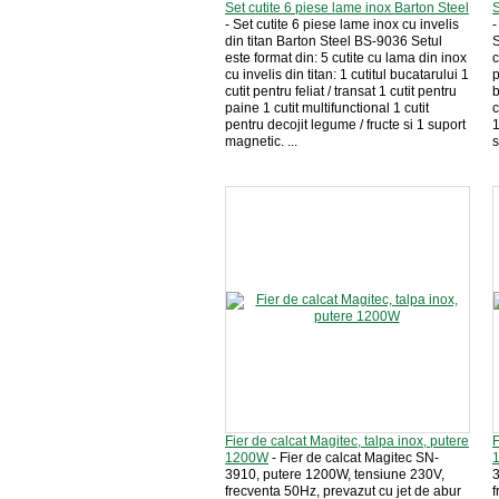
Set cutite 6 piese lame inox Barton Steel
S
- Set cutite 6 piese lame inox cu invelis
-
din titan Barton Steel BS-9036 Setul
S
este format din: 5 cutite cu lama din inox
c
cu invelis din titan: 1 cutitul bucatarului 1
p
cutit pentru feliat / transat 1 cutit pentru
b
paine 1 cutit multifunctional 1 cutit
c
pentru decojit legume / fructe si 1 suport
1
magnetic. ...
s
Fier de calcat Magitec, talpa inox, putere
F
1200W
- Fier de calcat Magitec SN-
3910, putere 1200W, tensiune 230V,
3
frecventa 50Hz, prevazut cu jet de abur
f