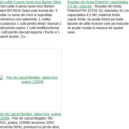
et cutite 6 piese lame inox Barton Steel
Roaster din fonta Peterhof, capacitatea
 Set cutite 6 piese lame inox Barton
4,5 litri, inductie
- Roaster din fonta
teel BS-9016 Setul este format din: 5
Peterhof PH-15702-32; diametru 32 cm
utite cu lama din inox si suprafata
capacitatea 4,5 litri; material fonta;
olimerica non-aderenta: 1 cutitul
capac fonta; se poate folosi pe toate
ucatarului 1 cutit pentru feliat / transat 1
tipurile de plite inclusiv cele pe inductie
utit pentru paine 1 cutit multifunctional
se poate curata la masina de spalat
 cutit pentru decojit legume / fructe si 1
vase.
uport acrylic. Cu ...
ier de calcat Magitec, talpa inox, putere
1200W
- Fier de calcat Magitec SN-
911, putere 1200W, tensiune 230V,
recventa 50Hz, prevazut cu jet de abur,