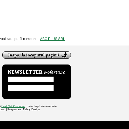
Vizualizare profil companie:
ABC PLUS SRL
26
Fast Net Promotion
, toate drepturile rezervate.
ocanu | Programare: Fabby Design