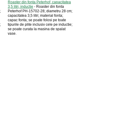
Roaster din fonta Peterhof, capacitatea
3,5 litri, inductie
- Roaster din fonta
;
Peterhof PH-15702-28; diametru 28 cm;
capacitatea 3,5 litri; material fonta;
capac fonta; se poate folosi pe toate
;
tipurile de plite inclusiv cele pe inductie;
se poate curata la masina de spalat
vase.