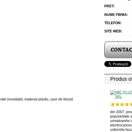
PRET:
NUME FIRMA:
TELEFON:
SITE WEB:
Produs of
l inoxidabil, material plastic, usor de folosit.
din 2007, pro
popularitate 
urmatoarele ca
electrocasnice
ustensile buca