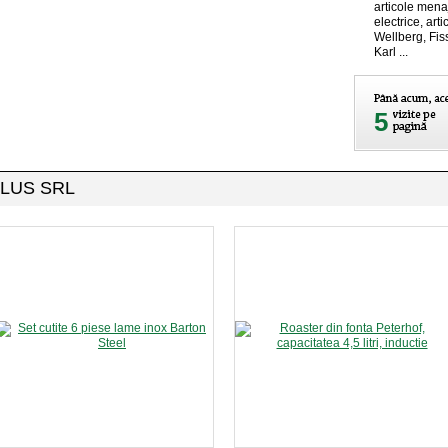
articole menaj
electrice, ar
Wellberg, Fis
Karl ...
5
 PLUS SRL