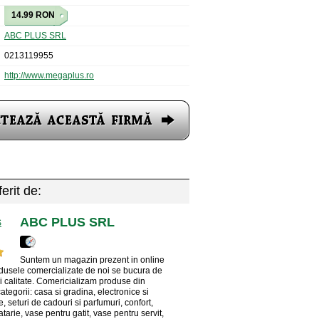
14.99 RON
ABC PLUS SRL
0213119955
http://www.megaplus.ro
erit de:
ABC PLUS SRL
Suntem un magazin prezent in online
dusele comercializate de noi se bucura de
si calitate. Comericializam produse din
tegorii: casa si gradina, electronice si
, seturi de cadouri si parfumuri, confort,
tarie, vase pentru gatit, vase pentru servit,