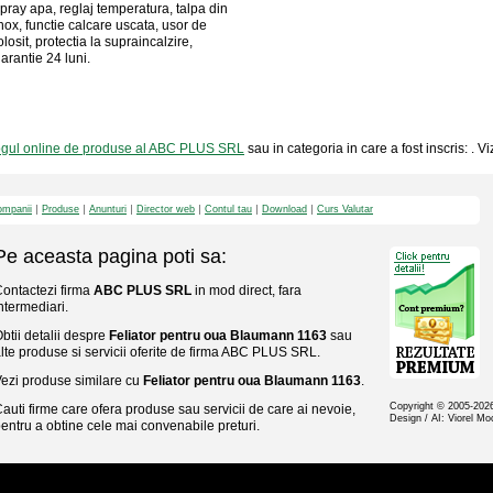
pray apa, reglaj temperatura, talpa din
nox, functie calcare uscata, usor de
olosit, protectia la supraincalzire,
arantie 24 luni.
ogul online de produse al ABC PLUS SRL
sau in categoria in care a fost inscris: . 
mpanii
Produse
Anunturi
Director web
Contul tau
Download
Curs Valutar
Pe aceasta pagina poti sa:
ontactezi firma
ABC PLUS SRL
in mod direct, fara
ntermediari.
btii detalii despre
Feliator pentru oua Blaumann 1163
sau
lte produse si servicii oferite de firma ABC PLUS SRL.
ezi produse similare cu
Feliator pentru oua Blaumann 1163
.
Copyright © 2005-20
auti firme care ofera produse sau servicii de care ai nevoie,
Design / AI: Viorel M
entru a obtine cele mai convenabile preturi.