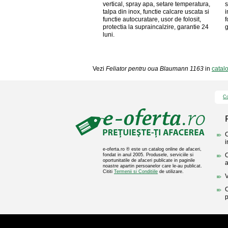
vertical, spray apa, setare temperatura,
s
talpa din inox, functie calcare uscata si
i
functie autocuratare, usor de folosit,
f
protectia la supraincalzire, garantie 24
g
luni.
Vezi
Feliator pentru oua Blaumann 1163
in
catal
Co
C
i
e-oferta.ro ® este un catalog online de afaceri,
O
fondat in anul 2005. Produsele, serviciile si
oportunitatile de afaceri publicate in paginile
a
noastre apartin persoanelor care le-au publicat.
Cititi
Termenii si Conditiile
de utilizare.
V
C
p