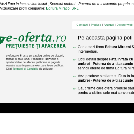
Vezi
Fata in fata cu tine insuti , Secretul umbrei - Puterea de a-ti ascunde propria
i
Vizualizare profil companie:
Editura Miracol SRL
Companii
Produse
Anunturi
Director web
Pe aceasta pagina poti 
Contactezi firma
Editura Miracol 
intermediari.
e-oferta.ro ® este un catalog online de afaceri,
Obtii detalii despre
Fata in fata cu 
fondat in anul 2005. Produsele, serviciile si
oportunitatile de afaceri publicate in paginile
umbrei - Puterea de a-ti ascunde
noastre apartin persoanelor care le-au publicat.
servicii oferite de firma Editura Mi
Cititi
Termenii si Conditiile
de utilizare.
Vezi produse similare cu
Fata in fa
umbrei - Puterea de a-ti ascunde
Cauti firme care ofera produse sau 
pentru a obtine cele mai convenabi