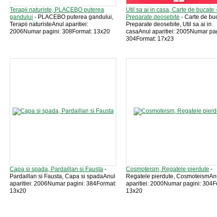
Terapii naturiste, PLACEBO puterea
Util sa ai in casa, Carte de bucate 
gandului
- PLACEBO puterea gandului,
Preparate deosebite
- Carte de buc
Terapii naturisteAnul aparitiei:
Preparate deosebite, Util sa ai in
2006Numar pagini: 308Format: 13x20
casaAnul aparitiei: 2005Numar pag
304Format: 17x23
Capa si spada, Pardaillan si Fausta
-
Cosmoteism, Regatele pierdute
-
Pardaillan si Fausta, Capa si spadaAnul
Regatele pierdute, CosmoteismAn
aparitiei: 2006Numar pagini: 384Format:
aparitiei: 2000Numar pagini: 304F
13x20
13x20