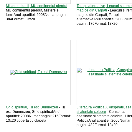
Misterele lumii, MU continentul pierdut
-
Terapii alternative, Leacuri si reme
MU continentul pierdut, Misterele
magice din Carpati
- Leacuri si re
lumiiAnul aparitiei: 2008Numar pagini:
magice din Carpati, Terapii
384Format: 13x20
alternativeAnul aparitiei: 2008Nu
pagini: 176Format: 13x20
Ghid spiritual, Tu esti Dumnezeu
- Tu
Literatura Politica, Conspiratii, as
esti Dumnezeu, Ghid spiritualAnul
si atentate celebre
- Conspiratii,
aparitiei: 2008Numar pagini: 216Format:
asasinate si atentate celebre , Lite
13x20 coperta cu clapeta
PoliticaAnul aparitiei: 2005Numar
pagini: 432Format: 13x20