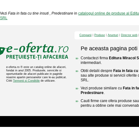
Vezi
Fata in fata cu tine insuti , Predestinare
in
catalogul online de produse al Edit
SRL
Companii
Produse
Anunturi
Director web
Pe aceasta pagina poti 
Contactezi firma
Editura Miracol 
intermediari.
e-oferta.ro ® este un catalog online de afaceri,
Obtii detalii despre
Fata in fata cu
fondat in anul 2005. Produsele, serviciile si
oportunitatile de afaceri publicate in paginile
sau alte produse si servicii oferite
noastre apartin persoanelor care le-au publicat.
SRL.
Cititi
Termenii si Conditiile
de utilizare.
Vezi produse similare cu
Fata in fa
Predestinare
.
Cauti firme care ofera produse sau 
pentru a obtine cele mai convenabi