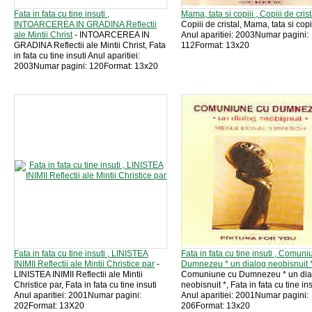
Fata in fata cu tine insuti ,
Mama, tata si copiii , Copiii de crist
INTOARCEREA IN GRADINA Reflectii
Copiii de cristal, Mama, tata si copi
ale Mintii Christ
- INTOARCEREA IN
Anul aparitiei: 2003Numar pagini:
GRADINA Reflectii ale Mintii Christ, Fata
112Format: 13x20
in fata cu tine insuti Anul aparitiei:
2003Numar pagini: 120Format: 13x20
Fata in fata cu tine insuti , LINISTEA
Fata in fata cu tine insuti , Comun
INIMII Reflectii ale Mintii Christice par
-
Dumnezeu * un dialog neobisnuit 
LINISTEA INIMII Reflectii ale Mintii
Comuniune cu Dumnezeu * un dia
Christice par, Fata in fata cu tine insuti
neobisnuit *, Fata in fata cu tine ins
Anul aparitiei: 2001Numar pagini:
Anul aparitiei: 2001Numar pagini:
202Format: 13X20
206Format: 13x20