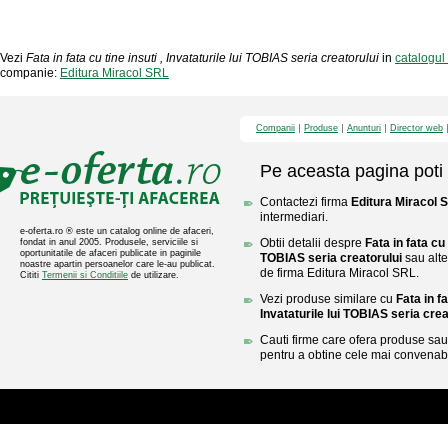
Vezi
Fata in fata cu tine insuti , Invataturile lui TOBIAS seria creatorului
in
catalogul
companie:
Editura Miracol SRL
Companii
Produse
Anunturi
Director web
Pe aceasta pagina poti 
Contactezi firma
Editura Miracol 
intermediari.
e-oferta.ro ® este un catalog online de afaceri,
Obtii detalii despre
Fata in fata cu 
fondat in anul 2005. Produsele, serviciile si
oportunitatile de afaceri publicate in paginile
TOBIAS seria creatorului
sau alte 
noastre apartin persoanelor care le-au publicat.
de firma Editura Miracol SRL.
Cititi
Termenii si Conditiile
de utilizare.
Vezi produse similare cu
Fata in fa
Invataturile lui TOBIAS seria crea
Cauti firme care ofera produse sau 
pentru a obtine cele mai convenabi