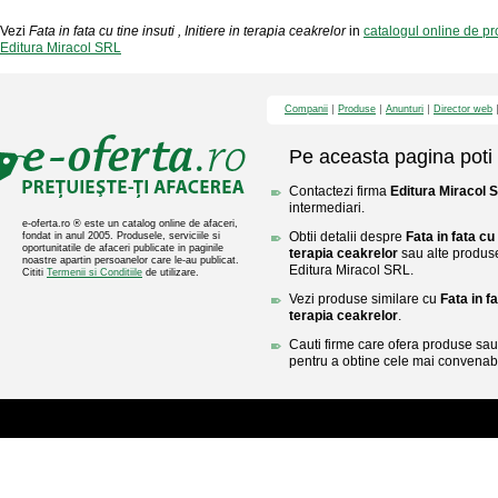
Vezi
Fata in fata cu tine insuti , Initiere in terapia ceakrelor
in
catalogul online de p
Editura Miracol SRL
Companii
Produse
Anunturi
Director web
Pe aceasta pagina poti 
Contactezi firma
Editura Miracol 
intermediari.
e-oferta.ro ® este un catalog online de afaceri,
Obtii detalii despre
Fata in fata cu t
fondat in anul 2005. Produsele, serviciile si
oportunitatile de afaceri publicate in paginile
terapia ceakrelor
sau alte produse 
noastre apartin persoanelor care le-au publicat.
Editura Miracol SRL.
Cititi
Termenii si Conditiile
de utilizare.
Vezi produse similare cu
Fata in fa
terapia ceakrelor
.
Cauti firme care ofera produse sau 
pentru a obtine cele mai convenabi