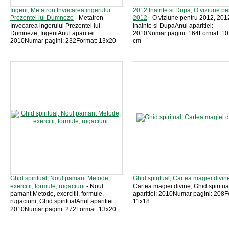
Ingerii, Metatron Invocarea ingerului
2012 Inainte si Dupa, O viziune pe
Prezentei lui Dumneze
- Metatron
2012
- O viziune pentru 2012, 201
Invocarea ingerului Prezentei lui
Inainte si DupaAnul aparitiei:
Dumneze, IngeriiAnul aparitiei:
2010Numar pagini: 164Format: 1
2010Numar pagini: 232Format: 13x20
cm
Ghid spiritual, Noul pamant Metode,
Ghid spiritual, Cartea magiei divin
exercitii, formule, rugaciuni
- Noul
Cartea magiei divine, Ghid spiritu
pamant Metode, exercitii, formule,
aparitiei: 2010Numar pagini: 208F
rugaciuni, Ghid spiritualAnul aparitiei:
11x18
2010Numar pagini: 272Format: 13x20