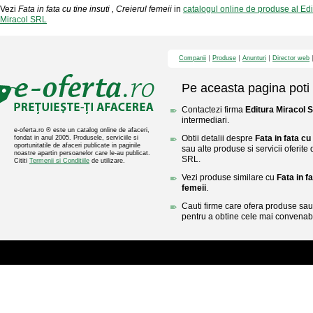
Vezi
Fata in fata cu tine insuti , Creierul femeii
in
catalogul online de produse al Ed
Miracol SRL
Companii
Produse
Anunturi
Director web
Pe aceasta pagina poti 
Contactezi firma
Editura Miracol 
intermediari.
e-oferta.ro ® este un catalog online de afaceri,
Obtii detalii despre
Fata in fata cu 
fondat in anul 2005. Produsele, serviciile si
oportunitatile de afaceri publicate in paginile
sau alte produse si servicii oferite
noastre apartin persoanelor care le-au publicat.
SRL.
Cititi
Termenii si Conditiile
de utilizare.
Vezi produse similare cu
Fata in fa
femeii
.
Cauti firme care ofera produse sau 
pentru a obtine cele mai convenabi