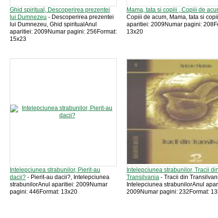
Ghid spiritual, Descoperirea prezentei
Mama, tata si copiii , Copiii de ac
lui Dumnezeu
- Descoperirea prezentei
Copiii de acum, Mama, tata si copii
lui Dumnezeu, Ghid spiritualAnul
aparitiei: 2009Numar pagini: 208F
aparitiei: 2009Numar pagini: 256Format:
13x20
15x23
Intelepciunea strabunilor, Pierit-au
Intelepciunea strabunilor, Tracii di
dacii?
- Pierit-au dacii?, Intelepciunea
Transilvania
- Tracii din Transilvan
strabunilorAnul aparitiei: 2009Numar
Intelepciunea strabunilorAnul apari
pagini: 446Format: 13x20
2009Numar pagini: 232Format: 1