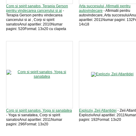
Corp si spirit sanatos, Terapia Gerson
Arta succesului, Afirmatii pentru
pentru vindecarea cancerului si ai
-
autovindecare
- Afirmatii pentru
Terapia Gerson pentru vindecarea
autovindecare, Arta succesuluiAnu
cancerului si ai , Corp si spirit
aparitiei: 2011Numar pagini: 132F
sanatosAnul aparitiei: 2010Numar
14x18
pagini: 520Format: 13x20 cu clapeta
Corp si spirit sanatos, Yoga si sanatatea
Exploziv, Zeii Atlantidei
- Zeii Atlant
- Yoga si sanatatea, Corp si spirit
ExplozivAnul aparitiei: 2011Numar
sanatosAnul aparitiei: 2011Numar
pagini: 192Format: 13x20
pagini: 296Format: 13x20