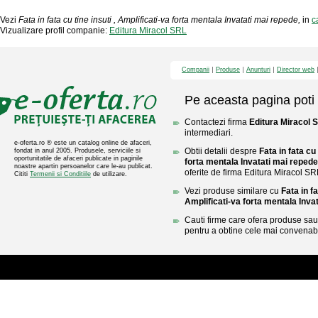
Vezi
Fata in fata cu tine insuti , Amplificati-va forta mentala Invatati mai repede,
in
c
Vizualizare profil companie:
Editura Miracol SRL
Companii
Produse
Anunturi
Director web
Pe aceasta pagina poti 
Contactezi firma
Editura Miracol 
intermediari.
e-oferta.ro ® este un catalog online de afaceri,
Obtii detalii despre
Fata in fata cu 
fondat in anul 2005. Produsele, serviciile si
oportunitatile de afaceri publicate in paginile
forta mentala Invatati mai repede
noastre apartin persoanelor care le-au publicat.
oferite de firma Editura Miracol SR
Cititi
Termenii si Conditiile
de utilizare.
Vezi produse similare cu
Fata in fa
Amplificati-va forta mentala Inva
Cauti firme care ofera produse sau 
pentru a obtine cele mai convenabi