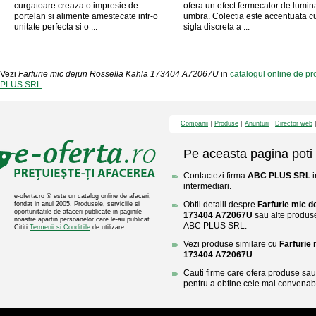
curgatoare creaza o impresie de
ofera un efect fermecator de lumina
portelan si alimente amestecate intr-o
umbra. Colectia este accentuata c
unitate perfecta si o ...
sigla discreta a ...
Vezi
Farfurie mic dejun Rossella Kahla 173404 A72067U
in
catalogul online de 
PLUS SRL
Companii
Produse
Anunturi
Director web
Pe aceasta pagina poti 
Contactezi firma
ABC PLUS SRL
i
intermediari.
e-oferta.ro ® este un catalog online de afaceri,
Obtii detalii despre
Farfurie mic d
fondat in anul 2005. Produsele, serviciile si
oportunitatile de afaceri publicate in paginile
173404 A72067U
sau alte produse 
noastre apartin persoanelor care le-au publicat.
ABC PLUS SRL.
Cititi
Termenii si Conditiile
de utilizare.
Vezi produse similare cu
Farfurie
173404 A72067U
.
Cauti firme care ofera produse sau 
pentru a obtine cele mai convenabi