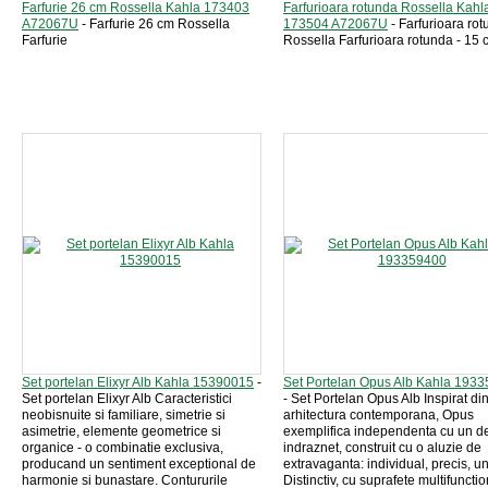
Farfurie 26 cm Rossella Kahla 173403
Farfurioara rotunda Rossella Kahl
A72067U
- Farfurie 26 cm Rossella
173504 A72067U
- Farfurioara ro
Farfurie
Rossella Farfurioara rotunda - 15 
Set portelan Elixyr Alb Kahla 15390015
-
Set Portelan Opus Alb Kahla 193
Set portelan Elixyr Alb Caracteristici
- Set Portelan Opus Alb Inspirat di
neobisnuite si familiare, simetrie si
arhitectura contemporana, Opus
asimetrie, elemente geometrice si
exemplifica independenta cu un d
organice - o combinatie exclusiva,
indraznet, construit cu o aluzie de
producand un sentiment exceptional de
extravaganta: individual, precis, un
harmonie si bunastare. Contururile
Distinctiv, cu suprafete multifunctio