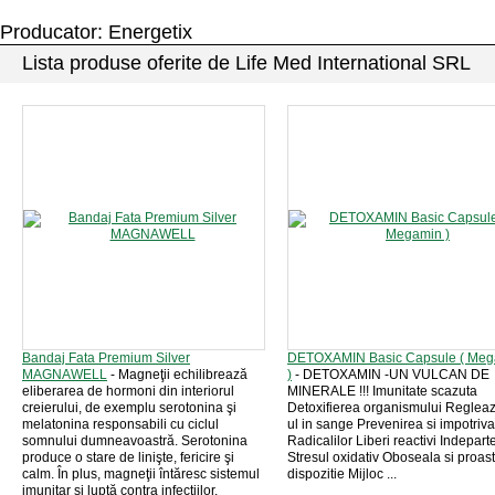
Producator: Energetix
Lista produse oferite de Life Med International SRL
Bandaj Fata Premium Silver
DETOXAMIN Basic Capsule ( Me
MAGNAWELL
- Magneţii echilibrează
)
- DETOXAMIN -UN VULCAN DE
eliberarea de hormoni din interiorul
MINERALE !!! Imunitate scazuta
creierului, de exemplu serotonina şi
Detoxifierea organismului Reglea
melatonina responsabili cu ciclul
ul in sange Prevenirea si impotriva
somnului dumneavoastră. Serotonina
Radicalilor Liberi reactivi Indepar
produce o stare de linişte, fericire şi
Stresul oxidativ Oboseala si proas
calm. În plus, magneţii întăresc sistemul
dispozitie Mijloc ...
imunitar şi luptă contra infecţiilor.