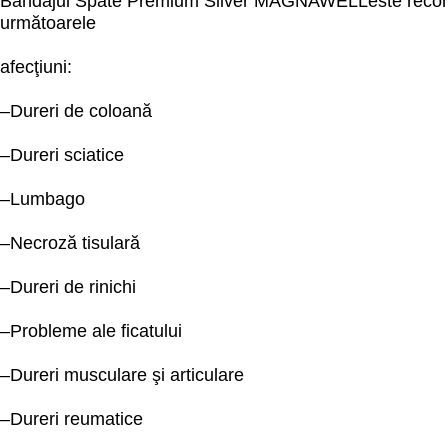
Bandajul Spate Premium Silver MAGNAWELLeste reco
următoarele
afecţiuni:
–Dureri de coloană
–Dureri sciatice
–Lumbago
–Necroză tisulară
–Dureri de rinichi
–Probleme ale ficatului
–Dureri musculare şi articulare
–Dureri reumatice