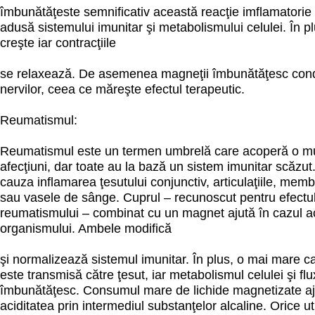
îmbunătăţeste semnificativ această reacţie imflamatorie 
adusă sistemului imunitar şi metabolismului celulei. În pl
creşte iar contracţiile
se relaxează. De asemenea magneţii îmbunătăţesc cond
nervilor, ceea ce măreşte efectul terapeutic.
Reumatismul:
Reumatismul este un termen umbrelă care acoperă o mu
afecţiuni, dar toate au la bază un sistem imunitar scăzut
cauza inflamarea ţesutului conjunctiv, articulaţiile, me
sau vasele de sânge. Cuprul – recunoscut pentru efectul 
reumatismului – combinat cu un magnet ajută în cazul a
organismului. Ambele modifică
şi normalizează sistemul imunitar. În plus, o mai mare c
este transmisă către ţesut, iar metabolismul celulei şi fl
îmbunătăţesc. Consumul mare de lichide magnetizate aju
aciditatea prin intermediul substanţelor alcaline. Orice uti