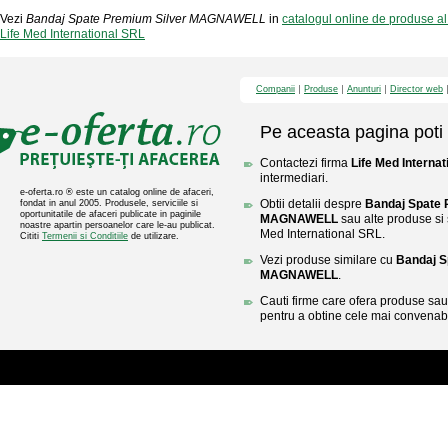
Vezi
Bandaj Spate Premium Silver MAGNAWELL
in
catalogul online de produse al
Life Med International SRL
Companii
Produse
Anunturi
Director web
Pe aceasta pagina poti 
Contactezi firma
Life Med Interna
intermediari.
e-oferta.ro ® este un catalog online de afaceri,
Obtii detalii despre
Bandaj Spate 
fondat in anul 2005. Produsele, serviciile si
oportunitatile de afaceri publicate in paginile
MAGNAWELL
sau alte produse si s
noastre apartin persoanelor care le-au publicat.
Med International SRL.
Cititi
Termenii si Conditiile
de utilizare.
Vezi produse similare cu
Bandaj S
MAGNAWELL
.
Cauti firme care ofera produse sau 
pentru a obtine cele mai convenabi