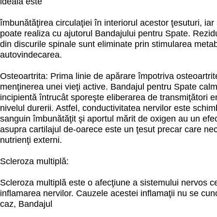
ideală este
îmbunătăţirea circulaţiei în interiorul acestor ţesuturi, iar
poate realiza cu ajutorul Bandajului pentru Spate. Rezidu
din discurile spinale sunt eliminate prin stimularea meta
autovindecarea.
Osteoartrita: Prima linie de apărare împotriva osteoartrit
menţinerea unei vieţi active. Bandajul pentru Spate ca
incipientă întrucât sporeşte eliberarea de transmiţători
nivelul durerii. Astfel, conductivitatea nervilor este schim
sanguin îmbunătăţit şi aportul mărit de oxigen au un efec
asupra cartilajul de-oarece este un ţesut precar care ne
nutrienţi externi.
Scleroza multiplă:
Scleroza multiplă este o afecţiune a sistemului nervos c
inflamarea nervilor. Cauzele acestei inflamaţii nu se cun
caz, Bandajul