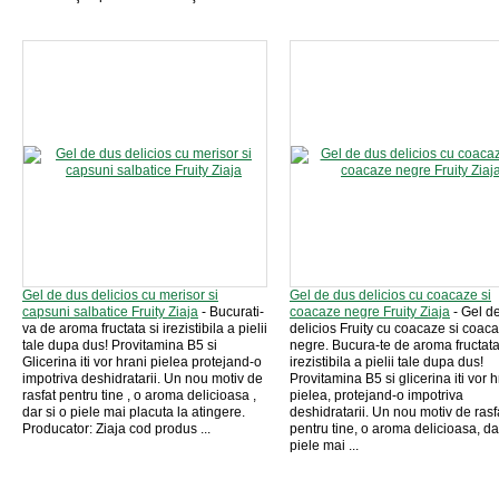
Gel de dus delicios cu merisor si
Gel de dus delicios cu coacaze si
capsuni salbatice Fruity Ziaja
- Bucurati-
coacaze negre Fruity Ziaja
- Gel d
va de aroma fructata si irezistibila a pielii
delicios Fruity cu coacaze si coac
tale dupa dus! Provitamina B5 si
negre. Bucura-te de aroma fructata
Glicerina iti vor hrani pielea protejand-o
irezistibila a pielii tale dupa dus!
impotriva deshidratarii. Un nou motiv de
Provitamina B5 si glicerina iti vor h
rasfat pentru tine , o aroma delicioasa ,
pielea, protejand-o impotriva
dar si o piele mai placuta la atingere.
deshidratarii. Un nou motiv de rasf
Producator: Ziaja cod produs ...
pentru tine, o aroma delicioasa, dar
piele mai ...