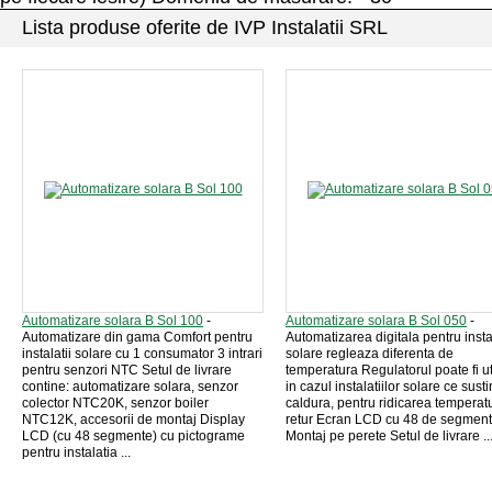
Lista produse oferite de IVP Instalatii SRL
Automatizare solara B Sol 100
-
Automatizare solara B Sol 050
-
Automatizare din gama Comfort pentru
Automatizarea digitala pentru instal
instalatii solare cu 1 consumator 3 intrari
solare regleaza diferenta de
pentru senzori NTC Setul de livrare
temperatura Regulatorul poate fi uti
contine: automatizare solara, senzor
in cazul instalatiilor solare ce susti
colector NTC20K, senzor boiler
caldura, pentru ridicarea temperatu
NTC12K, accesorii de montaj Display
retur Ecran LCD cu 48 de segmen
LCD (cu 48 segmente) cu pictograme
Montaj pe perete Setul de livrare ..
pentru instalatia ...