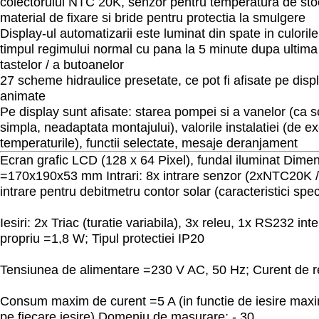
colectorului NTC 20K, senzor pentru temperatura de st
material de fixare si bride pentru protectia la smulgere
Display-ul automatizarii este luminat din spate in culoril
timpul regimului normal cu pana la 5 minute dupa ultima
tastelor / a butoanelor
27 scheme hidraulice presetate, ce pot fi afisate pe dis
animate
Pe display sunt afisate: starea pompei si a vanelor (ca 
simpla, neadaptata montajului), valorile instalatiei (de 
temperaturile), functii selectate, mesaje deranjament
Ecran grafic LCD (128 x 64 Pixel), fundal iluminat Dime
=170x190x53 mm Intrari: 8x intrare senzor (2xNTC20K 
intrare pentru debitmetru contor solar (caracteristici spec
Iesiri: 2x Triac (turatie variabila), 3x releu, 1x RS232 i
propriu =1,8 W; Tipul protectiei IP20
Tensiunea de alimentare =230 V AC, 50 Hz; Curent de 
Consum maxim de curent =5 A (in functie de iesire maxim
pe fiecare iesire) Domeniu de masurare: - 30