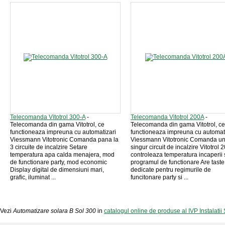
Telecomanda Vitotrol 300-A
-
Telecomanda Vitotrol 200A
-
Telecomanda din gama Vitotrol, ce
Telecomanda din gama Vitotrol, ce
functioneaza impreuna cu automatizari
functioneaza impreuna cu automat
Viessmann Vitotronic Comanda pana la
Viessmann Vitotronic Comanda u
3 circuite de incalzire Setare
singur circuit de incalzire Vitotrol 
temperatura apa calda menajera, mod
controleaza temperatura incaperii 
de functionare party, mod economic
programul de functionare Are taste
Display digital de dimensiuni mari,
dedicate pentru regimurile de
grafic, iluminat ...
funcitonare party si ...
Vezi
Automatizare solara B Sol 300
in
catalogul online de produse al IVP Instalatii