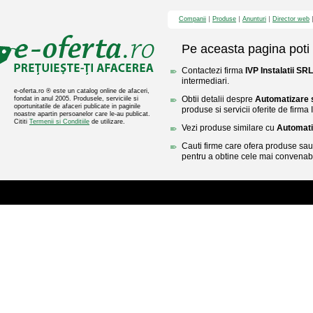
Companii
Produse
Anunturi
Director web
Pe aceasta pagina poti 
Contactezi firma
IVP Instalatii SRL
intermediari.
e-oferta.ro ® este un catalog online de afaceri,
Obtii detalii despre
Automatizare 
fondat in anul 2005. Produsele, serviciile si
oportunitatile de afaceri publicate in paginile
produse si servicii oferite de firma 
noastre apartin persoanelor care le-au publicat.
Cititi
Termenii si Conditiile
de utilizare.
Vezi produse similare cu
Automati
Cauti firme care ofera produse sau 
pentru a obtine cele mai convenabi