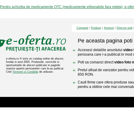
Pentru achizitia de medicamente OTC (medicamente eliberabile fara reteta), e-ofe
Companii
Produse
Anunturi
Director web
Pe aceasta pagina poti 
Accesezi detaliile anuntului
video 
persoana care l-a publicat in mod di
e-oferta.ro ® este un catalog online de afaceri,
Poti sa comanzi direct
video foto 
fondat in anul 2005. Produsele, serviciile si
oportunitatile de afaceri publicate in paginile
noastre apartin persoanelor care le-au publicat.
Pretul afisat de vanzator pentru
vi
Cititi
Termenii si Conditiile
de utilizare.
850 RON.
Cauti firme care ofera produse sau 
pentru a obtine cele mai convenabi