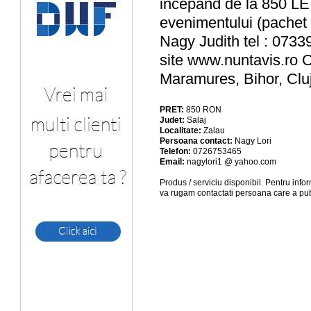
incepand de la 850 LEI
evenimentului (pachet 
Nagy Judith tel : 073
site www.nuntavis.ro Of
Maramures, Bihor, Cluj
PRET:
850
RON
Judet:
Salaj
Localitate:
Zalau
Persoana contact:
Nagy Lori
Telefon:
0726753465
Email:
nagylori1 @ yahoo.com
Produs / serviciu
disponibil
. Pentru info
va rugam contactati persoana care a pub