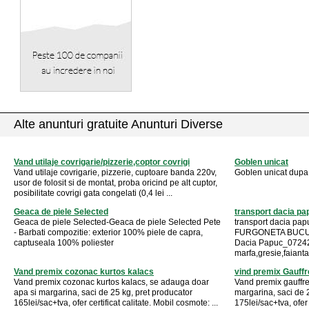
Alte anunturi gratuite Anunturi Diverse
Vand utilaje covrigarie/pizzerie,coptor covrigi
Goblen unicat
Vand utilaje covrigarie, pizzerie, cuptoare banda 220v,
Goblen unicat dupa 
usor de folosit si de montat, proba oricind pe alt cuptor,
posibilitate covrigi gata congelati (0,4 lei ...
Geaca de piele Selected
transport dacia p
Geaca de piele Selected-Geaca de piele Selected Pete
transport dacia 
- Barbati compozitie: exterior 100% piele de capra,
FURGONETA BUCURE
captuseala 100% poliester
Dacia Papuc_0724
marfa,gresie,faianta
Vand premix cozonac kurtos kalacs
vind premix Gauffr
Vand premix cozonac kurtos kalacs, se adauga doar
Vand premix gauffre
apa si margarina, saci de 25 kg, pret producator
margarina, saci de 
165lei/sac+tva, ofer certificat calitate. Mobil cosmote: ...
175lei/sac+tva, ofer 