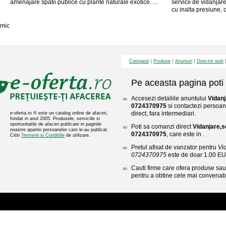
amenajare spatii publice cu plante naturale exotice. ...
servicii de vidanjar
cu inalta presiune, 
mic
Companii
Produse
Anunturi
Director web
Pe aceasta pagina poti 
Accesezi detaliile anuntului
Vidan
0724370975
si contactezi persoan
direct, fara intermediari.
e-oferta.ro ® este un catalog online de afaceri,
fondat in anul 2005. Produsele, serviciile si
oportunitatile de afaceri publicate in paginile
Poti sa comanzi direct
Vidanjare,
noastre apartin persoanelor care le-au publicat.
0724370975
, care este in .
Cititi
Termenii si Conditiile
de utilizare.
Pretul afisat de vanzator pentru
Vi
0724370975
este de doar 1.00 E
Cauti firme care ofera produse sau 
pentru a obtine cele mai convenabi