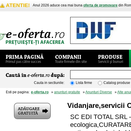
ATENTIE!
Anul 2026 aduce cea mai buna
oferta de promovare
din Rom
Cauta in sectiunile:
Lista firme
Catalog produse
Esti pe pagina:
e-oferta.ro
»
anunturi gratuite
»
Anunturi Diverse
»
Alte anu
Vidanjare,servici
SC EDI TOTAL SRL - E
ecologica,CURATARE