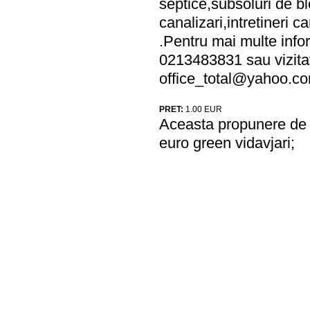
septice,subsoluri de bl
canalizari,intretineri c
.Pentru mai multe info
0213483831 sau vizitati
office_total@yahoo.c
PRET:
1.00
EUR
Aceasta propunere de a
euro green vidavjari;