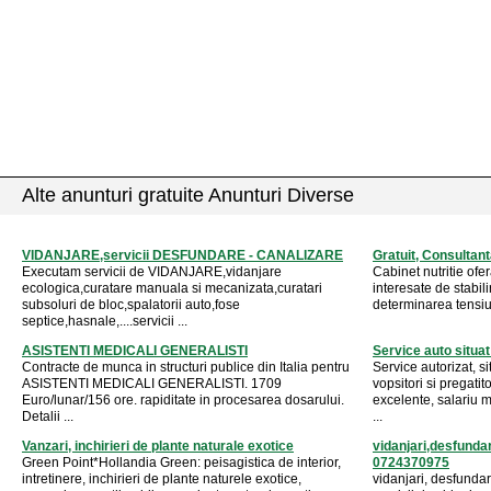
Alte anunturi gratuite Anunturi Diverse
VIDANJARE,servicii DESFUNDARE - CANALIZARE
Gratuit, Consultant
Executam servicii de VIDANJARE,vidanjare
Cabinet nutritie ofe
ecologica,curatare manuala si mecanizata,curatari
interesate de stabili
subsoluri de bloc,spalatorii auto,fose
determinarea tensiuni
septice,hasnale,....servicii ...
ASISTENTI MEDICALI GENERALISTI
Service auto situa
Contracte de munca in structuri publice din Italia pentru
Service autorizat, 
ASISTENTI MEDICALI GENERALISTI. 1709
vopsitori si pregati
Euro/lunar/156 ore. rapiditate in procesarea dosarului.
excelente, salariu m
Detalii ...
...
Vanzari, inchirieri de plante naturale exotice
vidanjari,desfundar
Green Point*Hollandia Green: peisagistica de interior,
0724370975
intretinere, inchirieri de plante naturele exotice,
vidanjari, desfundar