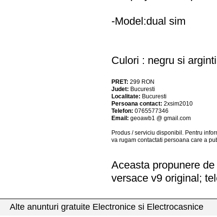
-Model:dual sim
Culori : negru si argint
PRET:
299
RON
Judet:
Bucuresti
Localitate:
Bucuresti
Persoana contact:
2xsim2010
Telefon:
0765577346
Email:
geoawb1 @ gmail.com
Produs / serviciu
disponibil
. Pentru info
va rugam contactati persoana care a pub
Aceasta propunere de a
versace v9 original; te
Alte anunturi gratuite Electronice si Electrocasnice