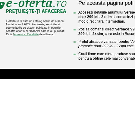
Pe aceasta pagina poti 
Accesezi detaliile anuntului
Versac
doar 299 lei - 2xsim
si contactezi 
mod direct, fara intermediari.
e-oferta.ro ® este un catalog online de afaceri,
fondat in anul 2005. Produsele, serviciile si
oportunitatile de afaceri publicate in paginile
Poti sa comanzi direct
Versace V9 
noastre apartin persoanelor care le-au publicat.
299 lei - 2xsim
, care este in Bucure
Cititi
Termenii si Conditiile
de utilizare.
Pretul afisat de vanzator pentru
Ve
promotie doar 299 lei - 2xsim
este
Cauti firme care ofera produse sau 
pentru a obtine cele mai convenabi