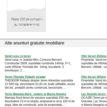
Alte anunturi gratuite Imobiliare
Vand casa cu teren
Ofer lot-uri 450mp u
Vand casa, in Judetul Ilfov, Comuna Berceni.
Proprietar. Vand lot 
Constructie 2009, suprafata construita 140mp, P+1,
suprafata de 450mp u
curte 400mp. Formata din : living, bucatarie, 3
Berceni. Utilitati : c
dormitoare, 2 ...
Teren Theodor Pallady stradal
Ofer lot-uri 365mp
THEODOR Pallady stradal- teren intravilan suprafata
Proprietar. Vand lot 
12.500 mp, deschidere 61,82 ml, toate utilitatile, acces
suprafata de 365mp u
din bd., pretabil centru comercial, benzinarie, ...
Berceni. Utilitati : c
Teren Mamaia Nord . vedere la Marea Neagra
Lac Razelm teren, 
Mamaia Nord teren de vanzare suprafata 550 mp ,
OCAZIE! Teren pe m
deschidere 15 m la strada, amplasat la circa 100 m de
Golovita, Lac Sinoe
plaja, liber de constructii, acte de proprietate, ...
si Marea Neagra)-s