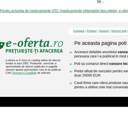
56 ...
Pentru achizitia de medicamente OTC (medicamente eliberabile fara reteta), e-ofe
Companii
Produse
Anunturi
Director web
Pe aceasta pagina poti 
Accesezi detaliile anuntului
vanzar
persoana care l-a publicat in mod di
e-oferta.ro ® este un catalog online de afaceri,
Poti sa comanzi direct
vanzare loc
fondat in anul 2005. Produsele, serviciile si
oportunitatile de afaceri publicate in paginile
noastre apartin persoanelor care le-au publicat.
Pretul afisat de vanzator pentru
va
Cititi
Termenii si Conditiile
de utilizare.
doar 20000 EUR.
Cauti firme care ofera produse sau 
pentru a obtine cele mai convenabi