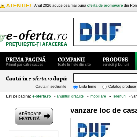
ATENTIE!
Anul 2026 aduce cea mai buna
oferta de promovare
din Rom
Cauta in sectiunile:
Lista firme
Catalog produse
Esti pe pagina:
e-oferta.ro
»
anunturi gratuite
»
Imobiliare
»
Terenuri
» vanz
vanzare loc de cas