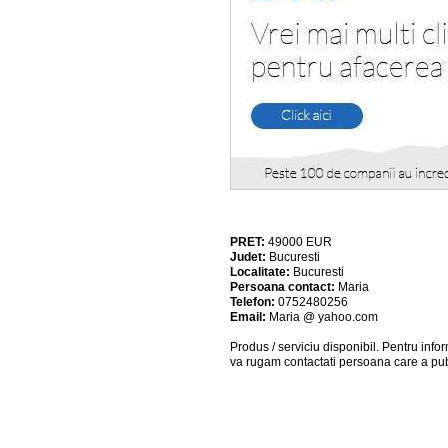
PRET:
49000
EUR
Judet:
Bucuresti
Localitate:
Bucuresti
Persoana contact:
Maria
Telefon:
0752480256
Email:
Maria @ yahoo.com
Produs / serviciu
disponibil
. Pentru info
va rugam contactati persoana care a pub