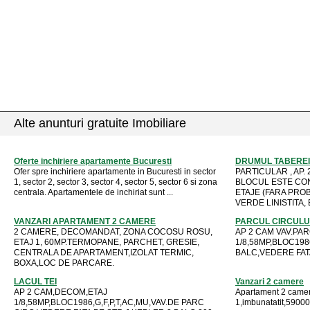
Alte anunturi gratuite Imobiliare
Oferte inchiriere apartamente Bucuresti
DRUMUL TABEREI 
Ofer spre inchiriere apartamente in Bucuresti in sector
PARTICULAR , AP. 
1, sector 2, sector 3, sector 4, sector 5, sector 6 si zona
BLOCUL ESTE CON
centrala. Apartamentele de inchiriat sunt ...
ETAJE (FARA PRO
VERDE LINISTITA, BL
VANZARI APARTAMENT 2 CAMERE
PARCUL CIRCULU
2 CAMERE, DECOMANDAT, ZONA COCOSU ROSU,
AP 2 CAM VAV.PAR
ETAJ 1, 60MP.TERMOPANE, PARCHET, GRESIE,
1/8,58MP,BLOC198
CENTRALA DE APARTAMENT,IZOLAT TERMIC,
BALC,VEDERE FATA
BOXA,LOC DE PARCARE.
LACUL TEI
Vanzari 2 camere
AP 2 CAM,DECOM,ETAJ
Apartament 2 camer
1/8,58MP,BLOC1986,G,F,P,T,AC,MU,VAV.DE PARC
1,imbunatatit,59000