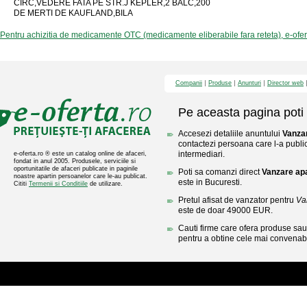
CIRC,VEDERE FATA PE STR.J KEPLER,2 BALC,200
DE MERTI DE KAUFLAND,BILA
Pentru achizitia de medicamente OTC (medicamente eliberabile fara reteta), e-ofe
Companii
Produse
Anunturi
Director web
Pe aceasta pagina poti 
Accesezi detaliile anuntului
Vanza
contactezi persoana care l-a public
intermediari.
e-oferta.ro ® este un catalog online de afaceri,
fondat in anul 2005. Produsele, serviciile si
oportunitatile de afaceri publicate in paginile
Poti sa comanzi direct
Vanzare ap
noastre apartin persoanelor care le-au publicat.
este in Bucuresti.
Cititi
Termenii si Conditiile
de utilizare.
Pretul afisat de vanzator pentru
Va
este de doar 49000 EUR.
Cauti firme care ofera produse sau 
pentru a obtine cele mai convenabi