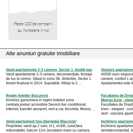
Alte anunturi gratuite Imobiliare
Vand apartamente 2-3 camere, Sector 1, imobil nou
Vanzare apartamen
Vand apartamente 2-3 camere, decomandate, finisaje
40500 euro negocia
de lux la cerere. Situat in zona Str. Jimboliei, Sector 1.
camere, confort 1 am
Imobil finalizat in 2014. Suprafete: 66mp la 3 ...
Apartamentul este fa
Regim hotelier Bucuresti
Facultatea de Drept
Inchiriez garsoniera in regim hotelier zona
Metrou Izvor - eleg
centrala,preturi accesibile.Servicii:Aer conditionat,
Facultatea de Drept
internet, transfer aeroport, rent a car, bicicleta, fitness, ...
Izvor - elegant - co
vest - vanzare apart
Vand apartament Sos.Giurgiului (Bacovia)
Inchiriere apartam
Proprietar, vand ap.2 cam, cf.1, et.8/8, curat,fara
Inchiriere apartame
imbunatatiri, balcon 11m, bucatarie mare cu camara,
semidecomandat, 36mp