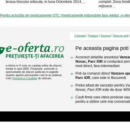
terasa blocului refacuta, in luna Octombrie 2014, ...
complet. Zona linist
mijloace ...
Pentru achizitia de medicamente OTC (medicamente eliberabile fara reteta), e-ofe
Companii
Produse
Anunturi
Director web
Pe aceasta pagina poti 
Accesezi detaliile anuntului
Vanza
Novac, Parc IOR
si contactezi per
mod direct, fara intermediari.
e-oferta.ro ® este un catalog online de afaceri,
fondat in anul 2005. Produsele, serviciile si
oportunitatile de afaceri publicate in paginile
Poti sa comanzi direct
Vanzare ap
noastre apartin persoanelor care le-au publicat.
Parc IOR
, care este in Bucuresti.
Cititi
Termenii si Conditiile
de utilizare.
Pretul afisat de vanzator pentru
Va
Novac, Parc IOR
este de doar 46
Cauti firme care ofera produse sau 
pentru a obtine cele mai convenabi