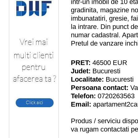
intr-un imobil de 10 et
gradinita, magazine no
imbunatatiri, gresie, f
la intrare. Din punct d
numar cadastral. Apart
Pretul de vanzare inchi
PRET:
46500
EUR
Judet:
Bucuresti
Localitate:
Bucuresti
Persoana contact:
Va
Telefon:
0720263563
Email:
apartament2ca
Produs / serviciu
dispo
va rugam contactati pe